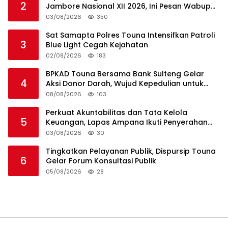
2
Jambore Nasional XII 2026, Ini Pesan Wabup
Surya
03/08/2026
350
Sat Samapta Polres Touna Intensifkan Patroli
3
Blue Light Cegah Kejahatan
02/08/2026
183
BPKAD Touna Bersama Bank Sulteng Gelar
4
Aksi Donor Darah, Wujud Kepedulian untuk
Sesama
08/08/2026
103
Perkuat Akuntabilitas dan Tata Kelola
5
Keuangan, Lapas Ampana Ikuti Penyerahan
LHP BPK atas Laporan Keuangan TA 2025
03/08/2026
30
Tingkatkan Pelayanan Publik, Dispursip Touna
6
Gelar Forum Konsultasi Publik
05/08/2026
28