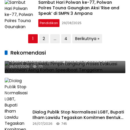
Sambut Hari Polwan ke-77, Polwan
Polres Touna Gaungkan Aksi ‘Rise and
Speak’ di SMPN 3 Ampana
Pendidikan
29/08/2025
Paginasi
1
2
…
4
Berikutnya »
pos
Rekomendasi
Bupati Ilham Lawidu Pimpin Langsung Proses
Evakuasi Wisatawan Asing Korban Speedboat
Tenggelam
26/07/2026
771
Dialog Publik Stop Normalisasi LGBT, Bupati
Ilham Lawidu Tegaskan Komitmen Bentuk
Tim Khusus Regulasi Daerah
26/07/2026
745