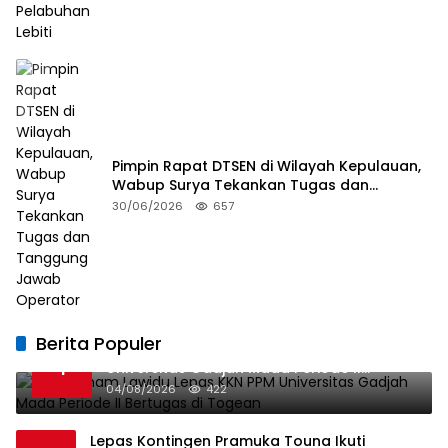
Pimpin Rapat DTSEN di Wilayah Kepulauan,
Wabup Surya Tekankan Tugas dan
Tanggung Jawab Operator
30/06/2026
657
Berita Populer
Bupati Ilham Lawidu Lepas KKN PPM
1
Universitas Gadjah Mada Periode II
Bertugas di Togean
04/08/2026
422
Lepas Kontingen Pramuka Touna Ikuti