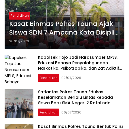
Pendidikan
Kasat Binmas Polres Touna Ajak
Siswa SDN 7 Ampana Kota Disiplin
dan Tolak Bullying
20/07/2026
Kapolsek Tojo Jadi Narasumber MPLS,
Edukasi Bahaya Penyalahgunaan
Narkotika, Psikotropika, dan Zat Adiktif
lainnya
Pendidikan
09/07/2026
Satlantas Polres Touna Edukasi
Keselamatan Berlalu Lintas kepada
Siswa Baru SMA Negeri 2 Ratolindo
Pendidikan
06/07/2026
Kasat Binmas Polres Touna Bentuk Polisi