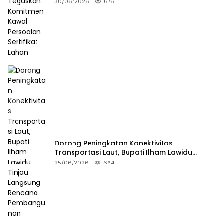
Persoalan Sertifikat Lahan
30/06/2026
676
Dorong Peningkatan Konektivitas
Transportasi Laut, Bupati Ilham Lawidu
Tinjau Langsung Rencana Pembangunan
25/06/2026
664
Pelabuhan Lebiti