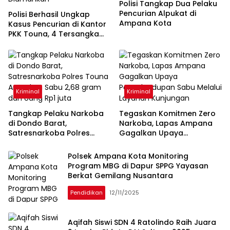
Polisi Tangkap Dua Pelaku
Pencurian Alpukat di
Polisi Berhasil Ungkap
Ampana Kota
Kasus Pencurian di Kantor
PKK Touna, 4 Tersangka
Diamankan
Kriminal
Kriminal
Tangkap Pelaku Narkoba
Tegaskan Komitmen Zero
di Dondo Barat,
Narkoba, Lapas Ampana
Satresnarkoba Polres
Gagalkan Upaya
Touna Amankan Sabu 2,68
Penyelundupan Sabu
gram dan Uang Rp1 juta
Melalui Layanan Kunjungan
Polsek Ampana Kota Monitoring
Program MBG di Dapur SPPG Yayasan
Berkat Gemilang Nusantara
Pendidikan
12/11/2025
Aqifah Siswi SDN 4 Ratolindo Raih Juara