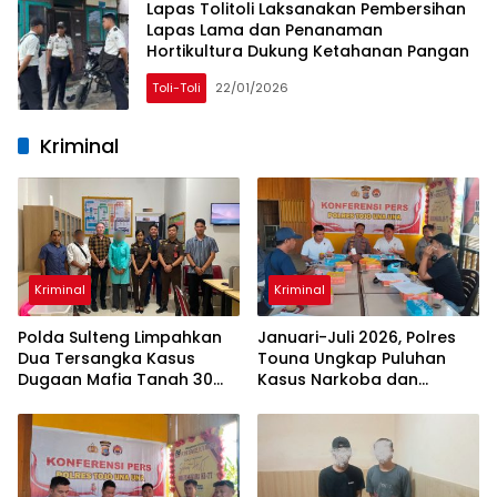
Lapas Tolitoli Laksanakan Pembersihan
Lapas Lama dan Penanaman
Hortikultura Dukung Ketahanan Pangan
Toli-Toli
22/01/2026
Kriminal
Kriminal
Kriminal
Polda Sulteng Limpahkan
Januari-Juli 2026, Polres
Dua Tersangka Kasus
Touna Ungkap Puluhan
Dugaan Mafia Tanah 30
Kasus Narkoba dan
Hektare di Tolitoli ke
Amankan 40 Tersangka
Kejaksaan