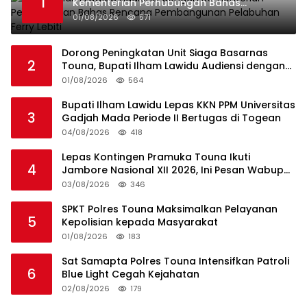
1
Kementerian Perhubungan Bahas
Rencana Pembangunan Pelabuhan Ferry
01/08/2026
571
Lebiti
Dorong Peningkatan Unit Siaga Basarnas
2
Touna, Bupati Ilham Lawidu Audiensi dengan
Basarnas Pusat
01/08/2026
564
Bupati Ilham Lawidu Lepas KKN PPM Universitas
3
Gadjah Mada Periode II Bertugas di Togean
04/08/2026
418
Lepas Kontingen Pramuka Touna Ikuti
4
Jambore Nasional XII 2026, Ini Pesan Wabup
Surya
03/08/2026
346
SPKT Polres Touna Maksimalkan Pelayanan
5
Kepolisian kepada Masyarakat
01/08/2026
183
Sat Samapta Polres Touna Intensifkan Patroli
6
Blue Light Cegah Kejahatan
02/08/2026
179