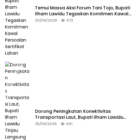
Temui Massa Aksi Forum Tani Tojo, Bupati
Ilham Lawidu Tegaskan Komitmen Kawal
Persoalan Sertifikat Lahan
30/06/2026
673
Dorong Peningkatan Konektivitas
Transportasi Laut, Bupati Ilham Lawidu
Tinjau Langsung Rencana Pembangunan
25/06/2026
661
Pelabuhan Lebiti