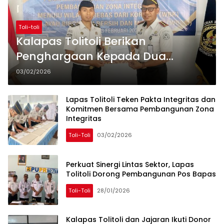
Toli-toli
Kalapas Tolitoli Berikan
Penghargaan Kepada Dua
Pegawai Berprestasi
03/02/2026
Lapas Tolitoli Teken Pakta Integritas dan
Komitmen Bersama Pembangunan Zona
Integritas
Toli-Toli
03/02/2026
Perkuat Sinergi Lintas Sektor, Lapas
Tolitoli Dorong Pembangunan Pos Bapas
Toli-Toli
28/01/2026
Kalapas Tolitoli dan Jajaran Ikuti Donor