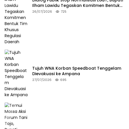
Dialog Publik Stop Normalisasi LGBT, Bupati
Ilham Lawidu Tegaskan Komitmen Bentuk
Tim Khusus Regulasi Daerah
26/07/2026
725
Tujuh WNA Korban Speedboat Tenggelam
Dievakuasi ke Ampana
27/07/2026
695