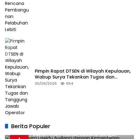
Pimpin Rapat DTSEN di Wilayah Kepulauan,
Wabup Surya Tekankan Tugas dan
Tanggung Jawab Operator
30/06/2026
654
Berita Populer
Bupati Ilham Lawidu Audiensi dengan