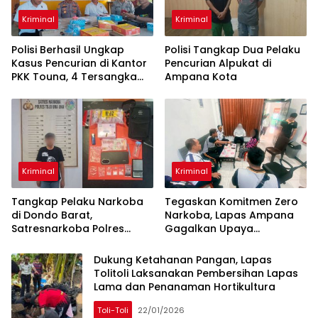
Kriminal
Kriminal
Polisi Berhasil Ungkap
Polisi Tangkap Dua Pelaku
Kasus Pencurian di Kantor
Pencurian Alpukat di
PKK Touna, 4 Tersangka
Ampana Kota
Diamankan
Kriminal
Kriminal
Tangkap Pelaku Narkoba
Tegaskan Komitmen Zero
di Dondo Barat,
Narkoba, Lapas Ampana
Satresnarkoba Polres
Gagalkan Upaya
Touna Amankan Sabu 2,68
Penyelundupan Sabu
gram dan Uang Rp1 juta
Melalui Layanan Kunjungan
Dukung Ketahanan Pangan, Lapas
Tolitoli Laksanakan Pembersihan Lapas
Lama dan Penanaman Hortikultura
Toli-Toli
22/01/2026