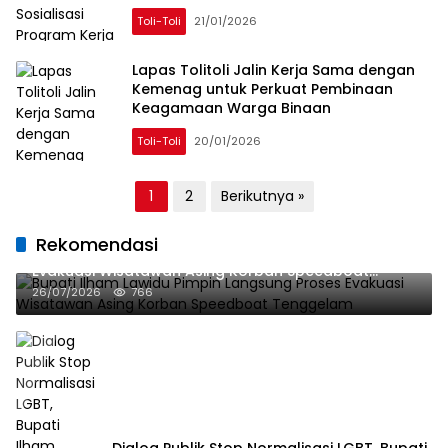
Toli-Toli
21/01/2026
Lapas Tolitoli Jalin Kerja Sama dengan
Kemenag untuk Perkuat Pembinaan
Keagamaan Warga Binaan
Toli-Toli
20/01/2026
Paginasi
1
2
Berikutnya »
pos
Rekomendasi
Bupati Ilham Lawidu Pimpin Langsung Proses
Evakuasi Wisatawan Asing Korban Speedboat
Tenggelam
26/07/2026
766