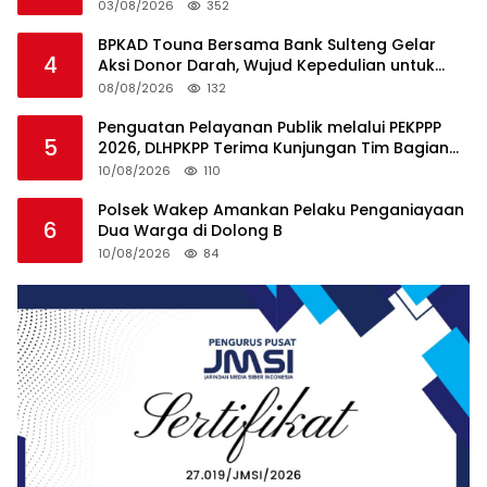
Surya
03/08/2026
352
BPKAD Touna Bersama Bank Sulteng Gelar
4
Aksi Donor Darah, Wujud Kepedulian untuk
Sesama
08/08/2026
132
Penguatan Pelayanan Publik melalui PEKPPP
5
2026, DLHPKPP Terima Kunjungan Tim Bagian
Organisasi Setdakab Touna
10/08/2026
110
Polsek Wakep Amankan Pelaku Penganiayaan
6
Dua Warga di Dolong B
10/08/2026
84