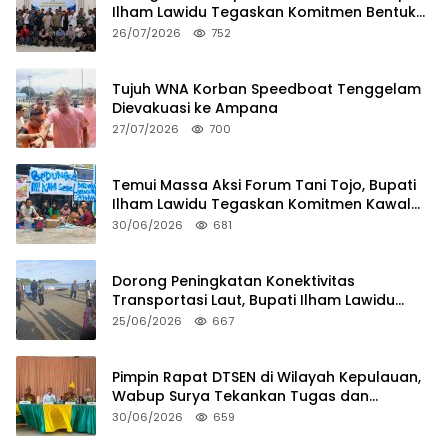
Ilham Lawidu Tegaskan Komitmen Bentuk
Tim Khusus Regulasi Daerah
26/07/2026
752
Tujuh WNA Korban Speedboat Tenggelam
Dievakuasi ke Ampana
27/07/2026
700
Temui Massa Aksi Forum Tani Tojo, Bupati
Ilham Lawidu Tegaskan Komitmen Kawal
Persoalan Sertifikat Lahan
30/06/2026
681
Dorong Peningkatan Konektivitas
Transportasi Laut, Bupati Ilham Lawidu
Tinjau Langsung Rencana Pembangunan
25/06/2026
667
Pelabuhan Lebiti
Pimpin Rapat DTSEN di Wilayah Kepulauan,
Wabup Surya Tekankan Tugas dan
Tanggung Jawab Operator
30/06/2026
659