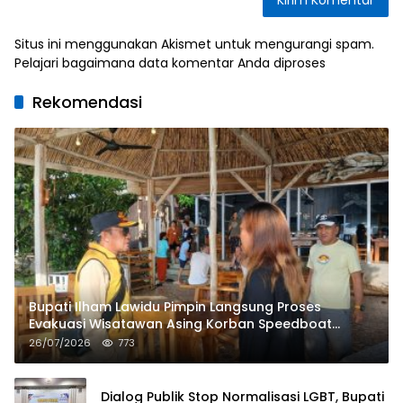
Situs ini menggunakan Akismet untuk mengurangi spam.
Pelajari bagaimana data komentar Anda diproses
Rekomendasi
Bupati Ilham Lawidu Pimpin Langsung Proses
Evakuasi Wisatawan Asing Korban Speedboat
Tenggelam
26/07/2026
773
Dialog Publik Stop Normalisasi LGBT, Bupati