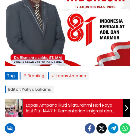
Tag:
Breafing
Lapas Ampana
Editor: Yahya Lahamu
Lapas Ampana Ikuti Silaturahmi Hari Raya
Idul Fitri 1447 H Kementerian Imigrasi dan
Pemasyarakatan Secara Virtual