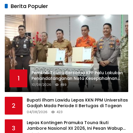
Berita Populer
Pemkab Touna Bersama KPP Palu Lakukan
1
Penandatanganan Nota Kesepahaman
Penyelenggaraan Pencarian dan
10/08/2026
499
Pertolongan
Bupati Ilham Lawidu Lepas KKN PPM Universitas
2
Gadjah Mada Periode II Bertugas di Togean
04/08/2026
423
Lepas Kontingen Pramuka Touna Ikuti
3
Jambore Nasional XII 2026, Ini Pesan Wabup