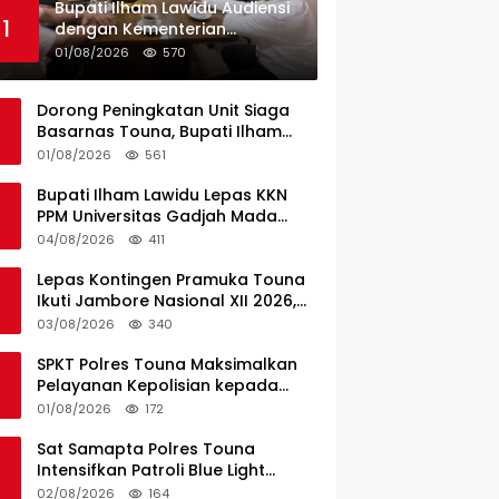
Bupati Ilham Lawidu Audiensi
1
dengan Kementerian
Perhubungan Bahas Rencana
01/08/2026
570
Pembangunan Pelabuhan
Ferry Lebiti
Dorong Peningkatan Unit Siaga
Basarnas Touna, Bupati Ilham
Lawidu Audiensi dengan Basarnas
01/08/2026
561
Pusat
Bupati Ilham Lawidu Lepas KKN
PPM Universitas Gadjah Mada
Periode II Bertugas di Togean
04/08/2026
411
Lepas Kontingen Pramuka Touna
Ikuti Jambore Nasional XII 2026,
Ini Pesan Wabup Surya
03/08/2026
340
SPKT Polres Touna Maksimalkan
Pelayanan Kepolisian kepada
Masyarakat
01/08/2026
172
Sat Samapta Polres Touna
Intensifkan Patroli Blue Light
Cegah Kejahatan
02/08/2026
164