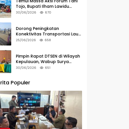
Temui Massa Aksi Forum Tani
Tojo, Bupati Ilham Lawidu
Tegaskan Komitmen Kawal
30/06/2026
670
Persoalan Sertifikat Lahan
Dorong Peningkatan
Konektivitas Transportasi Laut,
Bupati Ilham Lawidu Tinjau
25/06/2026
658
Langsung Rencana
Pembangunan Pelabuhan Lebiti
Pimpin Rapat DTSEN di Wilayah
Kepulauan, Wabup Surya
Tekankan Tugas dan
30/06/2026
651
Tanggung Jawab Operator
rita Populer