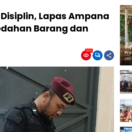
 Disiplin, Lapas Ampana
edahan Barang dan
Bup
1205
Pro
Ko
26/