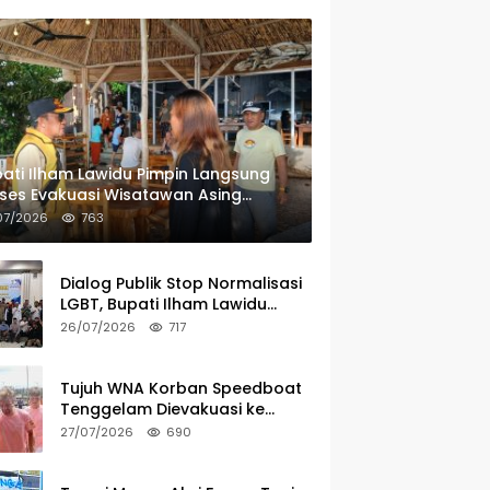
ati Ilham Lawidu Pimpin Langsung
ses Evakuasi Wisatawan Asing
rban Speedboat Tenggelam
07/2026
763
Dialog Publik Stop Normalisasi
LGBT, Bupati Ilham Lawidu
Tegaskan Komitmen Bentuk
26/07/2026
717
Tim Khusus Regulasi Daerah
Tujuh WNA Korban Speedboat
Tenggelam Dievakuasi ke
Ampana
27/07/2026
690