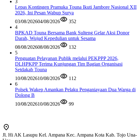
3
Lepas Kontingen Pramuka Touna Ikuti Jambore Nasional XII
2026, Ini Pesan Wabup Surya
03/08/2026
04/08/2026
352
4
BPKAD Touna Bersama Bank Sulteng Gelar Aksi Donor
Darah, Wujud Kepedulian untuk Sesama
08/08/2026
08/08/2026
132
5
Penguatan Pelayanan Publik melalui PEKPPP 2026,
DLHPKPP Terima Kunjungan Tim Bagian Organisasi
Setdakab Touna
10/08/2026
10/08/2026
112
6
Polsek Wakep Amankan Pelaku Penganiayaan Dua Warga di
Dolong B
10/08/2026
10/08/2026
99
Jl. Hi AK Lasupu Kel. Ampana Kec. Ampana Kota Kab. Tojo Una-