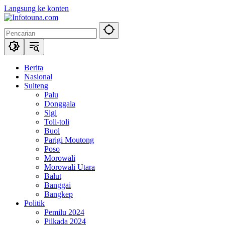
Langsung ke konten
Berita
Nasional
Sulteng
Palu
Donggala
Sigi
Toli-toli
Buol
Parigi Moutong
Poso
Morowali
Morowali Utara
Balut
Banggai
Bangkep
Politik
Pemilu 2024
Pilkada 2024