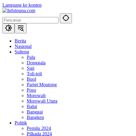
Langsung ke konten
Berita
Nasional
Sulteng
Palu
Donggala
Sigi
Toli-toli
Buol
Parigi Moutong
Poso
Morowali
Morowali Utara
Balut
Banggai
Bangkep
Politik
Pemilu 2024
Pilkada 2024