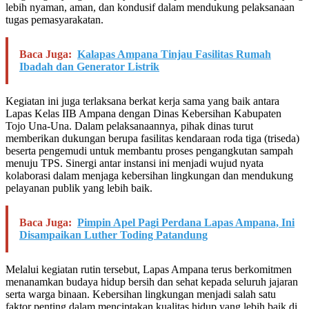
lebih nyaman, aman, dan kondusif dalam mendukung pelaksanaan
tugas pemasyarakatan.
Baca Juga:
Kalapas Ampana Tinjau Fasilitas Rumah
Ibadah dan Generator Listrik
Kegiatan ini juga terlaksana berkat kerja sama yang baik antara
Lapas Kelas IIB Ampana dengan Dinas Kebersihan Kabupaten
Tojo Una-Una. Dalam pelaksanaannya, pihak dinas turut
memberikan dukungan berupa fasilitas kendaraan roda tiga (triseda)
beserta pengemudi untuk membantu proses pengangkutan sampah
menuju TPS. Sinergi antar instansi ini menjadi wujud nyata
kolaborasi dalam menjaga kebersihan lingkungan dan mendukung
pelayanan publik yang lebih baik.
Baca Juga:
Pimpin Apel Pagi Perdana Lapas Ampana, Ini
Disampaikan Luther Toding Patandung
Melalui kegiatan rutin tersebut, Lapas Ampana terus berkomitmen
menanamkan budaya hidup bersih dan sehat kepada seluruh jajaran
serta warga binaan. Kebersihan lingkungan menjadi salah satu
faktor penting dalam menciptakan kualitas hidup yang lebih baik di