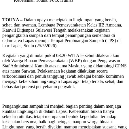
Kebersihan Touna. Foto: Humas
TOUNA –
Dalam upaya menciptakan lingkungan yang bersih,
sehat, dan nyaman, Lembaga Pemasyarakatan Kelas IIB Ampana,
Kanwil Ditjenpas Sulawesi Tengah melaksanakan kegiatan
pengangkutan sampah dari tempat penampungan sementara di
dalam area Lapas menuju Tempat Pembuangan Sampah (TPS) di
luar Lapas, Senin (25/5/2026).
Kegiatan yang dimulai pukul 08.20 WITA tersebut dilaksanakan
oleh Warga Binaan Pemasyarakatan (WBP) dengan Pengawasan
Staf Administrasi Kamtib atas nama Maskur yang didampingi CPNS
atas nama Sarwan. Pelaksanaan kegiatan dilakukan secara
terkoordinasi dan penuh tanggung jawab sebagai bentuk komitmen
menjaga kebersihan lingkungan Lapas agar tetap tertata, sehat, dan
bebas dari potensi penyebaran penyakit.
Pengangkutan sampah ini menjadi bagian penting dalam menjaga
kualitas lingkungan di dalam Lapas. Kebersihan bukan hanya
sekedar rutinitas, tetapi merupakan bentuk kepedulian terhadap
kesehatan bersama, baik bagi petugas maupun warga binaan.
Lingkungan yang bersih diyakini mampu menciptakan suasana yang