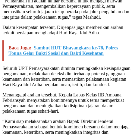
“Pengarahan ini adalah ikhtiar bersama untuk menjaga marwah
Pemasyarakatan, mengembalikan kepercayaan publik, serta
memastikan seluruh jajaran tetap berada pada jalur pengabdian dan
integritas dalam pelaksanaan tugas,” tegas Mashudi.
Dalam kesempatan tersebut, Dirjenpas juga memberikan arahan
terkait persiapan menghadapi Hari Raya Idul Adha.
Baca Juga:
Sambut HUT Bhayangkara ke-78, Polres
Touna Gelar Bakti Sosial dan Bakti Kesehatan
Seluruh UPT Pemasyarakatan diminta meningkatkan kesiapsiagaan
pengamanan, melakukan deteksi dini terhadap potensi gangguan
keamanan dan ketertiban, serta memastikan pelaksanaan kegiatan
Hari Raya Idul Adha berjalan aman, tertib, dan kondusif.
Menanggapi arahan tersebut, Kepala Lapas Kelas IIB Ampana,
Febriansyah menyatakan komitmennya untuk terus memperkuat
pengamanan dan meningkatkan kedisiplinan jajaran dalam
pelaksanaan tugas sehari-hari.
“Kami siap melaksanakan arahan Bapak Direktur Jenderal
Pemasyarakatan sebagai bentuk komitmen bersama dalam menjaga
keamanan, ketertiban, serta meningkatkan integritas dan