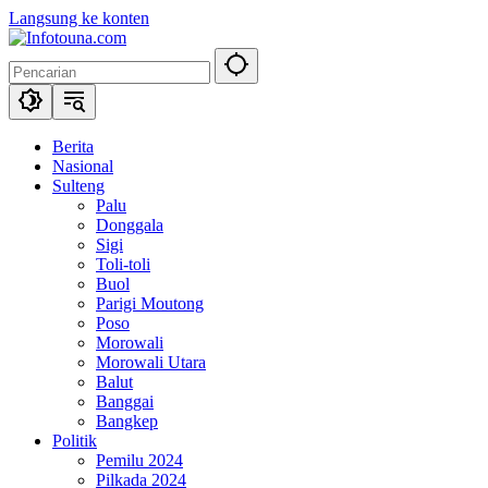
Langsung ke konten
Berita
Nasional
Sulteng
Palu
Donggala
Sigi
Toli-toli
Buol
Parigi Moutong
Poso
Morowali
Morowali Utara
Balut
Banggai
Bangkep
Politik
Pemilu 2024
Pilkada 2024