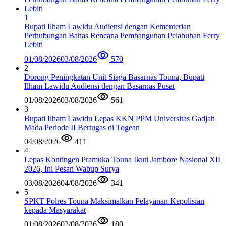
1
Bupati Ilham Lawidu Audiensi dengan Kementerian
Perhubungan Bahas Rencana Pembangunan Pelabuhan Ferry
Lebiti
01/08/2026
03/08/2026
570
2
Dorong Peningkatan Unit Siaga Basarnas Touna, Bupati
Ilham Lawidu Audiensi dengan Basarnas Pusat
01/08/2026
03/08/2026
561
3
Bupati Ilham Lawidu Lepas KKN PPM Universitas Gadjah
Mada Periode II Bertugas di Togean
04/08/2026
411
4
Lepas Kontingen Pramuka Touna Ikuti Jambore Nasional XII
2026, Ini Pesan Wabup Surya
03/08/2026
04/08/2026
341
5
SPKT Polres Touna Maksimalkan Pelayanan Kepolisian
kepada Masyarakat
01/08/2026
02/08/2026
180