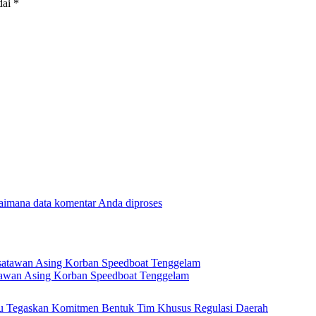
dai
*
gaimana data komentar Anda diproses
tawan Asing Korban Speedboat Tenggelam