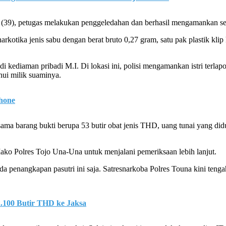
M.I (39), petugas melakukan penggeledahan dan berhasil mengamankan se
rkotika jenis sabu dengan berat bruto 0,27 gram, satu pak plastik klip k
 di kediaman pribadi M.I. Di lokasi ini, polisi mengamankan istri ter
hui milik suaminya.
hone
 barang bukti berupa 53 butir obat jenis THD, uang tunai yang diduga
 Mako Polres Tojo Una-Una untuk menjalani pemeriksaan lebih lanjut.
a penangkapan pasutri ini saja. Satresnarkoba Polres Touna kini ten
2.100 Butir THD ke Jaksa