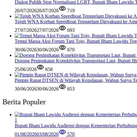
Dialog Publik Stop Normalisasi LGBT, Bupati Ilham Lawidu
26/07/2026
26/07/2026
719
Tujuh WNA Korban Speedboat Tenggelam Dievakuasi ke Am
27/07/2026
27/07/2026
693
Temui Massa Aksi Forum Tani Tojo, Bupati Ilham Lawidu Teg
30/06/2026
30/06/2026
670
Dorong Peningkatan Konektivitas Transportasi Laut, Bupati 
25/06/2026
658
Pimpin Rapat DTSEN di Wilayah Kepulauan, Wabup Surya Te
30/06/2026
30/06/2026
653
Berita Populer
1
Bupati Ilham Lawidu Audiensi dengan Kementerian Perhubun
01/08/2026
03/08/2026
570