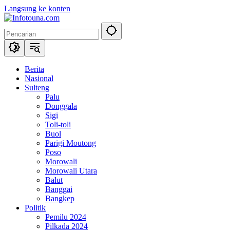
Langsung ke konten
Berita
Nasional
Sulteng
Palu
Donggala
Sigi
Toli-toli
Buol
Parigi Moutong
Poso
Morowali
Morowali Utara
Balut
Banggai
Bangkep
Politik
Pemilu 2024
Pilkada 2024