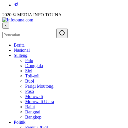
2020 © MEDIA INFO TOUNA
×
Berita
Nasional
Sulteng
Palu
Donggala
Sigi
Toli-toli
Buol
Parigi Moutong
Poso
Morowali
Morowali Utara
Balut
Banggai
Bangkep
Politik
Pemilu 2024