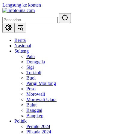
Langsung ke konten
Berita
Nasional
Sulteng
Palu
Donggala
Sigi
Toli-toli
Buol
Parigi Moutong
Poso
Morowali
Morowali Utara
Balut
Banggai
Bangkep
Politik
Pemilu 2024
Pilkada 2024