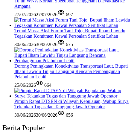
Tujuh WNA Korban Speedboat Tenggelam Dievakuasi ke
Ampana
27/07/2026
27/07/2026
697
Temui Massa Aksi Forum Tani Tojo, Bupati Ilham Lawidu
Tegaskan Komitmen Kawal Persoalan Sertifikat Lahan
30/06/2026
30/06/2026
675
Dorong Peningkatan Konektivitas Transportasi Laut, Bupati
Ilham Lawidu Tinjau Langsung Rencana Pembangunan
Pelabuhan Lebiti
25/06/2026
664
Pimpin Rapat DTSEN di Wilayah Kepulauan, Wabup Surya
Tekankan Tugas dan Tanggung Jawab Operator
30/06/2026
30/06/2026
656
Berita Populer