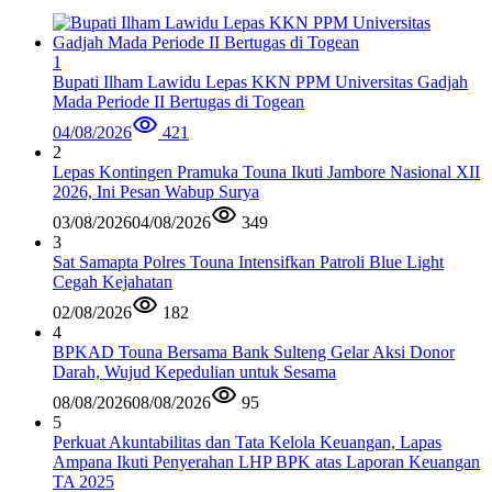
1
Bupati Ilham Lawidu Lepas KKN PPM Universitas Gadjah
Mada Periode II Bertugas di Togean
04/08/2026
421
2
Lepas Kontingen Pramuka Touna Ikuti Jambore Nasional XII
2026, Ini Pesan Wabup Surya
03/08/2026
04/08/2026
349
3
Sat Samapta Polres Touna Intensifkan Patroli Blue Light
Cegah Kejahatan
02/08/2026
182
4
BPKAD Touna Bersama Bank Sulteng Gelar Aksi Donor
Darah, Wujud Kepedulian untuk Sesama
08/08/2026
08/08/2026
95
5
Perkuat Akuntabilitas dan Tata Kelola Keuangan, Lapas
Ampana Ikuti Penyerahan LHP BPK atas Laporan Keuangan
TA 2025