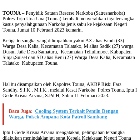
TOUNA –
Penyidik Satuan Reserse Narkoba (Satresnarkoba)
Polres Tojo Una Una (Touna) kembali menyerahkan tiga tersangka
kasus penyalahgunaan Narkoba jenis sabu ke kejaksaan Negeri
Touna, Jumat 10 Februari 2023 kemarin.
Ketiga tersangka yang dilimpahkan yakni AZ alias Fandi (33)
Warga Desa Kalia, Kecamatan Talatako, M alias Sadik (27) warga
Dusun Jatie Desa Samaturu, Kecamatan Tellulimpoe, Kabupaten
Sinjai,Sulsel dan SD alias Beni (27) Warga Desa Kalia, Kecamatan
Talatako, Kabupaten Touna.
Hal itu disampaikan oleh Kapolres Touna, AKBP Riski Fara
Sandhy, S.I.K., M.I.K., melalui Kasat Narkoba Polres Touna, Iptu I
Gede Krisna Arsana, S.Pd.H, Sabtu 11 Februari 2023.
Baca Juga:
Cooling System Terkait Pemilu Dengan
Warga, Polsek Ampana Kota Patroli Sambang
Iptu I Gede Krisna Arsana mengatakan, pelimpahan tersangka
dilakukan menindaklanjuti surat Kepala Kejaksaan Negeri Touna