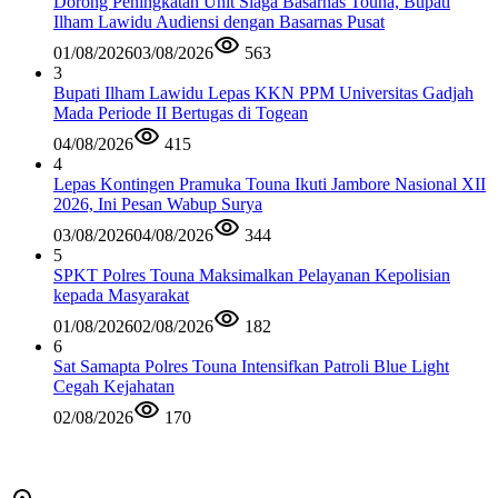
Dorong Peningkatan Unit Siaga Basarnas Touna, Bupati
Ilham Lawidu Audiensi dengan Basarnas Pusat
01/08/2026
03/08/2026
563
3
Bupati Ilham Lawidu Lepas KKN PPM Universitas Gadjah
Mada Periode II Bertugas di Togean
04/08/2026
415
4
Lepas Kontingen Pramuka Touna Ikuti Jambore Nasional XII
2026, Ini Pesan Wabup Surya
03/08/2026
04/08/2026
344
5
SPKT Polres Touna Maksimalkan Pelayanan Kepolisian
kepada Masyarakat
01/08/2026
02/08/2026
182
6
Sat Samapta Polres Touna Intensifkan Patroli Blue Light
Cegah Kejahatan
02/08/2026
170