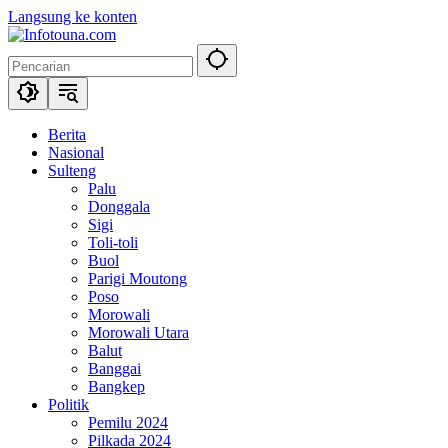
Langsung ke konten
Berita
Nasional
Sulteng
Palu
Donggala
Sigi
Toli-toli
Buol
Parigi Moutong
Poso
Morowali
Morowali Utara
Balut
Banggai
Bangkep
Politik
Pemilu 2024
Pilkada 2024