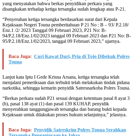
yang menyatakan bahwa berkas penyidikan perkara yang
disangkakan terhadap ketiga tersangka sudah lengkap atau P-21.
“Penyerahan ketiga tersangka berdasarkan surat dari Kepala
Kejaksaan Negeri Touna pemberitahuan P 21 No : B – 93/ P.2.18/
Enz.1 /2/ 2023 Tanggal 09 Februari 2023, P21 No: B-
94/P.2.18/Enz.1/02/2023 tanggal 09 Februari 2023 dan P21 No: B-
95/P.2.18/Enz.1/02/2023, tanggal 09 Februari 2023,” ujarnya.
Baca Juga:
Curi Kawat Duri, Pria di Tojo Dibekuk Polres
Touna
Lanjut kata Iptu I Gede Krisna Arsana, ketiga tersangka telah
menjalani pemeriksaan dan terbukti telah melakukan tindak pidana
narkotika, sehingga kemarin penyidik Satresnarkoba Polres Touna.
“Berkas perkara sudah P21 sesuai dengan ketentuan pasal 8 ayat 3
(b), pasal 138 ayat (1) dan pasal 139 KUHAP, penyidik
menyerahkan tanggungjawab tersangka dan barang bukti kepada
Kejaksaan untuk dilakukan proses hukum selanjutnya,” jelasnya.
Baca Juga:
Penyidik Satreskrim Polres Touna Serahkan
Tersangka Penganiayaan ke Jaksa