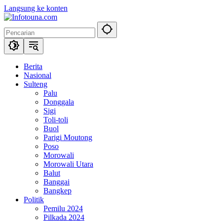
Langsung ke konten
Berita
Nasional
Sulteng
Palu
Donggala
Sigi
Toli-toli
Buol
Parigi Moutong
Poso
Morowali
Morowali Utara
Balut
Banggai
Bangkep
Politik
Pemilu 2024
Pilkada 2024