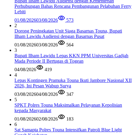
Bupati Ilham Lawidu Audiensi dengan Kementerian
Perhubungan Bahas Rencana Pembangunan Pelabuhan Ferry
Lebiti
01/08/2026
03/08/2026
573
2
Dorong Peningkatan Unit Siaga Basarnas Touna, Bupati
Ilham Lawidu Audiensi dengan Basarnas Pusat
01/08/2026
03/08/2026
564
3
Bupati Ilham Lawidu Lepas KKN PPM Universitas Gadjah
Mada Periode II Bertugas di Togean
04/08/2026
419
4
Lepas Kontingen Pramuka Touna Ikuti Jambore Nasional XII
2026, Ini Pesan Wabup Surya
03/08/2026
04/08/2026
347
5
SPKT Polres Touna Maksimalkan Pelayanan Kepolisian
kepada Masyarakat
01/08/2026
02/08/2026
183
6
Sat Samapta Polres Touna Intensifkan Patroli Blue Light