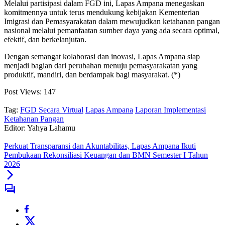
Melalui partisipasi dalam FGD ini, Lapas Ampana menegaskan
komitmennya untuk terus mendukung kebijakan Kementerian
Imigrasi dan Pemasyarakatan dalam mewujudkan ketahanan pangan
nasional melalui pemanfaatan sumber daya yang ada secara optimal,
efektif, dan berkelanjutan.
Dengan semangat kolaborasi dan inovasi, Lapas Ampana siap
menjadi bagian dari perubahan menuju pemasyarakatan yang
produktif, mandiri, dan berdampak bagi masyarakat. (*)
Post Views:
147
Tag:
FGD Secara Virtual
Lapas Ampana
Laporan Implementasi
Ketahanan Pangan
Editor: Yahya Lahamu
Perkuat Transparansi dan Akuntabilitas, Lapas Ampana Ikuti
Pembukaan Rekonsiliasi Keuangan dan BMN Semester I Tahun
2026