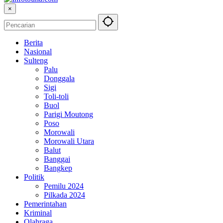
×
Berita
Nasional
Sulteng
Palu
Donggala
Sigi
Toli-toli
Buol
Parigi Moutong
Poso
Morowali
Morowali Utara
Balut
Banggai
Bangkep
Politik
Pemilu 2024
Pilkada 2024
Pemerintahan
Kriminal
Olahraga