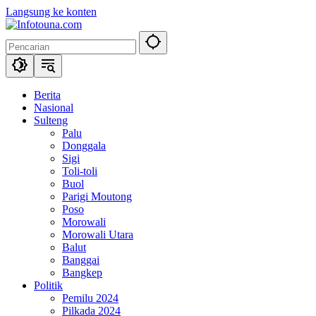
Langsung ke konten
Berita
Nasional
Sulteng
Palu
Donggala
Sigi
Toli-toli
Buol
Parigi Moutong
Poso
Morowali
Morowali Utara
Balut
Banggai
Bangkep
Politik
Pemilu 2024
Pilkada 2024