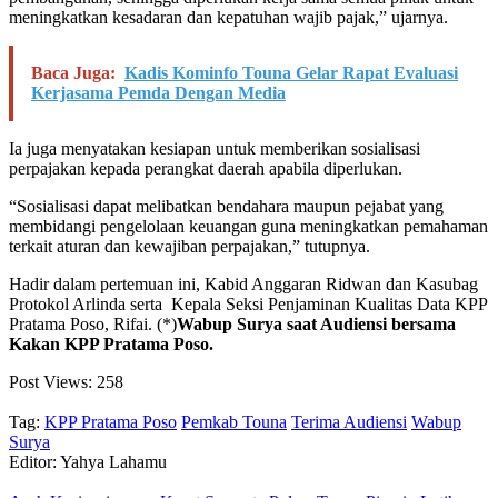
meningkatkan kesadaran dan kepatuhan wajib pajak,” ujarnya.
Baca Juga:
Kadis Kominfo Touna Gelar Rapat Evaluasi
Kerjasama Pemda Dengan Media
Ia juga menyatakan kesiapan untuk memberikan sosialisasi
perpajakan kepada perangkat daerah apabila diperlukan.
“Sosialisasi dapat melibatkan bendahara maupun pejabat yang
membidangi pengelolaan keuangan guna meningkatkan pemahaman
terkait aturan dan kewajiban perpajakan,” tutupnya.
Hadir dalam pertemuan ini, Kabid Anggaran Ridwan dan Kasubag
Protokol Arlinda serta Kepala Seksi Penjaminan Kualitas Data KPP
Pratama Poso, Rifai. (*)
Wabup Surya saat Audiensi bersama
Kakan KPP Pratama Poso.
Post Views:
258
Tag:
KPP Pratama Poso
Pemkab Touna
Terima Audiensi
Wabup
Surya
Editor: Yahya Lahamu