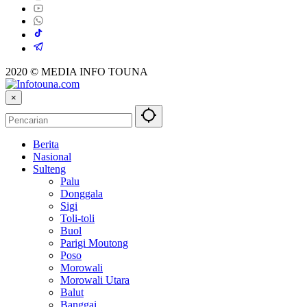
2020 © MEDIA INFO TOUNA
×
Berita
Nasional
Sulteng
Palu
Donggala
Sigi
Toli-toli
Buol
Parigi Moutong
Poso
Morowali
Morowali Utara
Balut
Banggai