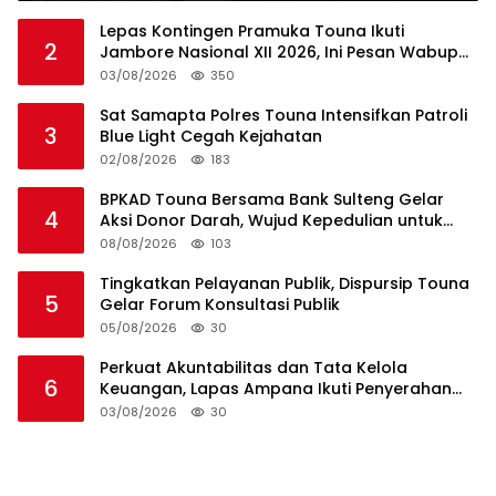
Lepas Kontingen Pramuka Touna Ikuti
2
Jambore Nasional XII 2026, Ini Pesan Wabup
Surya
03/08/2026
350
Sat Samapta Polres Touna Intensifkan Patroli
3
Blue Light Cegah Kejahatan
02/08/2026
183
BPKAD Touna Bersama Bank Sulteng Gelar
4
Aksi Donor Darah, Wujud Kepedulian untuk
Sesama
08/08/2026
103
Tingkatkan Pelayanan Publik, Dispursip Touna
5
Gelar Forum Konsultasi Publik
05/08/2026
30
Perkuat Akuntabilitas dan Tata Kelola
6
Keuangan, Lapas Ampana Ikuti Penyerahan
LHP BPK atas Laporan Keuangan TA 2025
03/08/2026
30