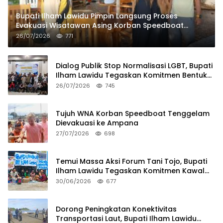
Bupati Ilham Lawidu Pimpin Langsung Proses
Evakuasi Wisatawan Asing Korban Speedboat
Tenggelam
26/07/2026
771
Dialog Publik Stop Normalisasi LGBT, Bupati
Ilham Lawidu Tegaskan Komitmen Bentuk
Tim Khusus Regulasi Daerah
26/07/2026
745
Tujuh WNA Korban Speedboat Tenggelam
Dievakuasi ke Ampana
27/07/2026
698
Temui Massa Aksi Forum Tani Tojo, Bupati
Ilham Lawidu Tegaskan Komitmen Kawal
Persoalan Sertifikat Lahan
30/06/2026
677
Dorong Peningkatan Konektivitas
Transportasi Laut, Bupati Ilham Lawidu