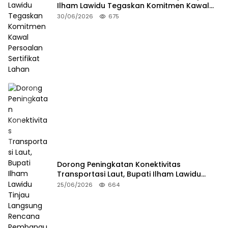
Ilham Lawidu Tegaskan Komitmen Kawal
Persoalan Sertifikat Lahan
30/06/2026
675
Dorong Peningkatan Konektivitas
Transportasi Laut, Bupati Ilham Lawidu
Tinjau Langsung Rencana Pembangunan
25/06/2026
664
Pelabuhan Lebiti