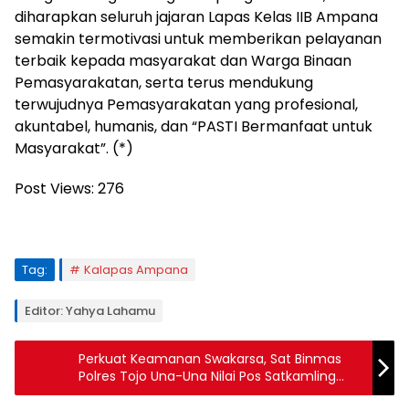
diharapkan seluruh jajaran Lapas Kelas IIB Ampana
semakin termotivasi untuk memberikan pelayanan
terbaik kepada masyarakat dan Warga Binaan
Pemasyarakatan, serta terus mendukung
terwujudnya Pemasyarakatan yang profesional,
akuntabel, humanis, dan “PASTI Bermanfaat untuk
Masyarakat”. (*)
Post Views:
276
Tag:
Kalapas Ampana
Editor: Yahya Lahamu
Perkuat Keamanan Swakarsa, Sat Binmas
Polres Tojo Una-Una Nilai Pos Satkamling
Desa Sabo