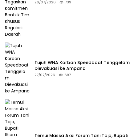
Tim Khusus Regulasi Daerah
26/07/2026
739
Tujuh WNA Korban Speedboat Tenggelam
Dievakuasi ke Ampana
27/07/2026
697
Temui Massa Aksi Forum Tani Tojo, Bupati