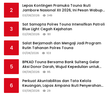
Lepas Kontingen Pramuka Touna Ikuti
2
Jambore Nasional XII 2026, Ini Pesan Wabup
Surya
03/08/2026
349
Sat Samapta Polres Touna Intensifkan Patroli
3
Blue Light Cegah Kejahatan
02/08/2026
181
Salat Berjamaah dan Mengaji Jadi Program
4
Rutin Tahanan Polres Touna
01/08/2026
103
BPKAD Touna Bersama Bank Sulteng Gelar
5
Aksi Donor Darah, Wujud Kepedulian untuk
Sesama
08/08/2026
95
Perkuat Akuntabilitas dan Tata Kelola
6
Keuangan, Lapas Ampana Ikuti Penyerahan
LHP BPK atas Laporan Keuangan TA 2025
03/08/2026
29