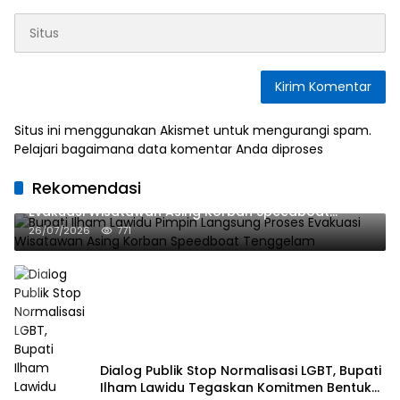
Situs ini menggunakan Akismet untuk mengurangi spam.
Pelajari bagaimana data komentar Anda diproses
Rekomendasi
Bupati Ilham Lawidu Pimpin Langsung Proses
Evakuasi Wisatawan Asing Korban Speedboat
Tenggelam
26/07/2026
771
Dialog Publik Stop Normalisasi LGBT, Bupati
Ilham Lawidu Tegaskan Komitmen Bentuk