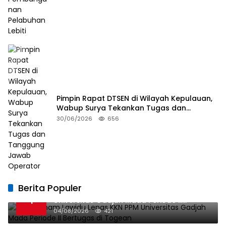
Pimpin Rapat DTSEN di Wilayah Kepulauan,
Wabup Surya Tekankan Tugas dan
Tanggung Jawab Operator
30/06/2026
656
Berita Populer
Bupati Ilham Lawidu Lepas KKN PPM
1
Universitas Gadjah Mada Periode II
Bertugas di Togean
04/08/2026
421