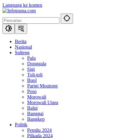
Langsung ke konten
Berita
Nasional
Sulteng
Palu
Donggala
Sigi
Toli-toli
Buol
Parigi Moutong
Poso
Morowali
Morowali Utara
Balut
Banggai
Bangkep
Politik
Pemilu 2024
Pilkada 2024