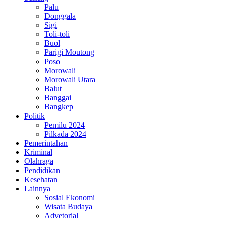
Palu
Donggala
Sigi
Toli-toli
Buol
Parigi Moutong
Poso
Morowali
Morowali Utara
Balut
Banggai
Bangkep
Politik
Pemilu 2024
Pilkada 2024
Pemerintahan
Kriminal
Olahraga
Pendidikan
Kesehatan
Lainnya
Sosial Ekonomi
Wisata Budaya
Advetorial