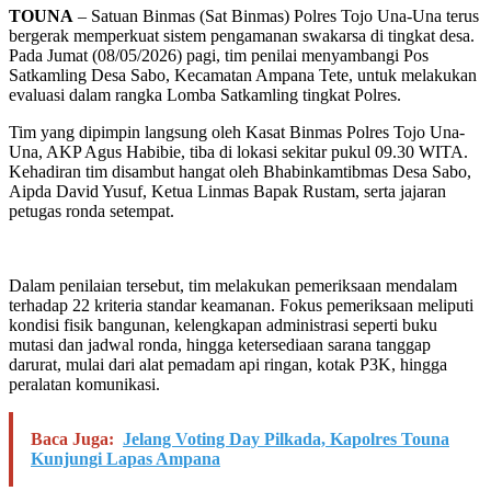
TOUNA
– Satuan Binmas (Sat Binmas) Polres Tojo Una-Una terus
bergerak memperkuat sistem pengamanan swakarsa di tingkat desa.
Pada Jumat (08/05/2026) pagi, tim penilai menyambangi Pos
Satkamling Desa Sabo, Kecamatan Ampana Tete, untuk melakukan
evaluasi dalam rangka Lomba Satkamling tingkat Polres.
Tim yang dipimpin langsung oleh Kasat Binmas Polres Tojo Una-
Una, AKP Agus Habibie, tiba di lokasi sekitar pukul 09.30 WITA.
Kehadiran tim disambut hangat oleh Bhabinkamtibmas Desa Sabo,
Aipda David Yusuf, Ketua Linmas Bapak Rustam, serta jajaran
petugas ronda setempat.
Dalam penilaian tersebut, tim melakukan pemeriksaan mendalam
terhadap 22 kriteria standar keamanan. Fokus pemeriksaan meliputi
kondisi fisik bangunan, kelengkapan administrasi seperti buku
mutasi dan jadwal ronda, hingga ketersediaan sarana tanggap
darurat, mulai dari alat pemadam api ringan, kotak P3K, hingga
peralatan komunikasi.
Baca Juga:
Jelang Voting Day Pilkada, Kapolres Touna
Kunjungi Lapas Ampana