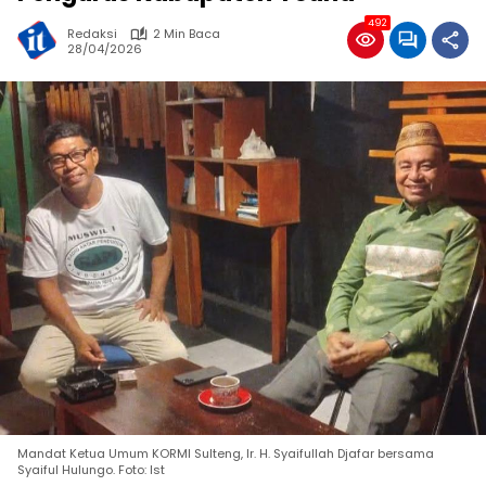
492
Redaksi
2 Min Baca
28/04/2026
Mandat Ketua Umum KORMI Sulteng, Ir. H. Syaifullah Djafar bersama
Syaiful Hulungo. Foto: Ist