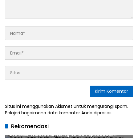
Situs ini menggunakan Akismet untuk mengurangi spam.
Pelajari bagaimana data komentar Anda diproses
Rekomendasi
Bupati Ilham Lawidu Pimpin Langsung Proses
Evakuasi Wisatawan Asing Korban Speedboat