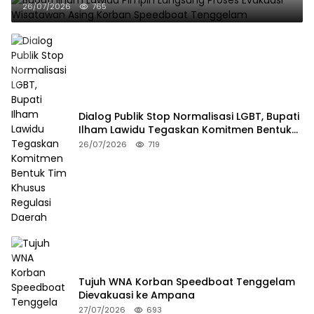
Tenggelam
26/07/2026
765
Dialog Publik Stop Normalisasi LGBT, Bupati
Ilham Lawidu Tegaskan Komitmen Bentuk
Tim Khusus Regulasi Daerah
26/07/2026
719
Tujuh WNA Korban Speedboat Tenggelam
Dievakuasi ke Ampana
27/07/2026
693