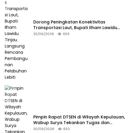
Dorong Peningkatan Konektivitas
Transportasi Laut, Bupati Ilham Lawidu
Tinjau Langsung Rencana Pembangunan
25/06/2026
659
Pelabuhan Lebiti
Pimpin Rapat DTSEN di Wilayah Kepulauan,
Wabup Surya Tekankan Tugas dan
Tanggung Jawab Operator
30/06/2026
653