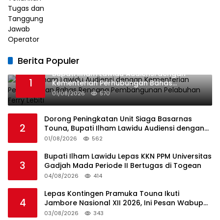
Berita Populer
Bupati Ilham Lawidu Audiensi dengan
1
Kementerian Perhubungan Bahas
Rencana Pembangunan Pelabuhan Ferry
01/08/2026
570
Lebiti
Dorong Peningkatan Unit Siaga Basarnas
2
Touna, Bupati Ilham Lawidu Audiensi dengan
Basarnas Pusat
01/08/2026
562
Bupati Ilham Lawidu Lepas KKN PPM Universitas
3
Gadjah Mada Periode II Bertugas di Togean
04/08/2026
414
Lepas Kontingen Pramuka Touna Ikuti
4
Jambore Nasional XII 2026, Ini Pesan Wabup
Surya
03/08/2026
343