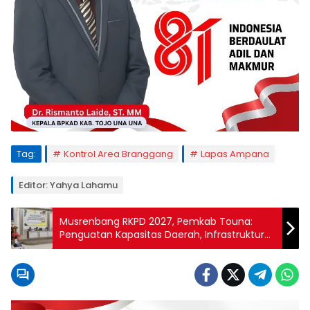
Tag:
Kontrol Area Branggang
Lapas Ampana
Editor: Yahya Lahamu
Musrenbang RKPD 2027, Pemkab Touna:
Penguatan Kapasitas Daerah, Infrastruktur
Dasar dan Kualitas Sumber Daya Manusia