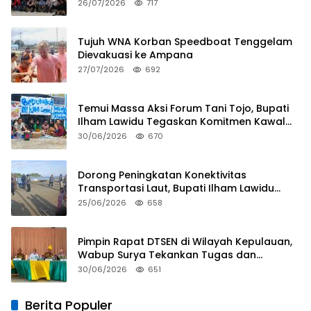
Tim Khusus Regulasi Daerah
26/07/2026
717
Tujuh WNA Korban Speedboat Tenggelam
Dievakuasi ke Ampana
27/07/2026
692
Temui Massa Aksi Forum Tani Tojo, Bupati
Ilham Lawidu Tegaskan Komitmen Kawal
Persoalan Sertifikat Lahan
30/06/2026
670
Dorong Peningkatan Konektivitas
Transportasi Laut, Bupati Ilham Lawidu
Tinjau Langsung Rencana Pembangunan
25/06/2026
658
Pelabuhan Lebiti
Pimpin Rapat DTSEN di Wilayah Kepulauan,
Wabup Surya Tekankan Tugas dan
Tanggung Jawab Operator
30/06/2026
651
Berita Populer