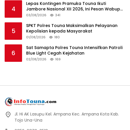
Lepas Kontingen Pramuka Touna Ikuti
4
Jambore Nasional XII 2026, Ini Pesan Wabup
Surya
03/08/2026
341
SPKT Polres Touna Maksimalkan Pelayanan
5
Kepolisian kepada Masyarakat
01/08/2026
180
Sat Samapta Polres Touna Intensifkan Patroli
6
Blue Light Cegah Kejahatan
02/08/2026
169
Jl. Hi AK Lasupu Kel. Ampana Kec. Ampana Kota Kab.
Tojo Una-Una