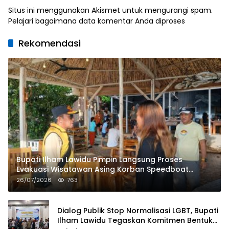
Situs ini menggunakan Akismet untuk mengurangi spam.
Pelajari bagaimana data komentar Anda diproses
Rekomendasi
Bupati Ilham Lawidu Pimpin Langsung Proses
Evakuasi Wisatawan Asing Korban Speedboat
Tenggelam
26/07/2026
763
Dialog Publik Stop Normalisasi LGBT, Bupati
Ilham Lawidu Tegaskan Komitmen Bentuk