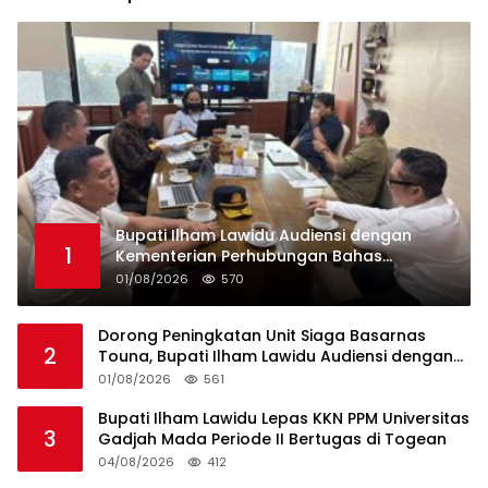
Bupati Ilham Lawidu Audiensi dengan
1
Kementerian Perhubungan Bahas
Rencana Pembangunan Pelabuhan Ferry
01/08/2026
570
Lebiti
Dorong Peningkatan Unit Siaga Basarnas
2
Touna, Bupati Ilham Lawidu Audiensi dengan
Basarnas Pusat
01/08/2026
561
Bupati Ilham Lawidu Lepas KKN PPM Universitas
3
Gadjah Mada Periode II Bertugas di Togean
04/08/2026
412