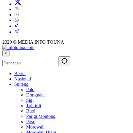
2020 © MEDIA INFO TOUNA
×
Berita
Nasional
Sulteng
Palu
Donggala
Sigi
Toli-toli
Buol
Parigi Moutong
Poso
Morowali
Morowali Utara