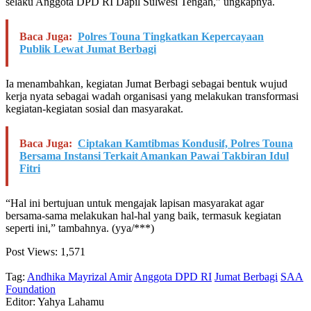
selaku Anggota DPD RI Dapil Sulwesi Tengah,” ungkapnya.
Baca Juga:
Polres Touna Tingkatkan Kepercayaan
Publik Lewat Jumat Berbagi
Ia menambahkan, kegiatan Jumat Berbagi sebagai bentuk wujud
kerja nyata sebagai wadah organisasi yang melakukan transformasi
kegiatan-kegiatan sosial dan masyarakat.
Baca Juga:
Ciptakan Kamtibmas Kondusif, Polres Touna
Bersama Instansi Terkait Amankan Pawai Takbiran Idul
Fitri
“Hal ini bertujuan untuk mengajak lapisan masyarakat agar
bersama-sama melakukan hal-hal yang baik, termasuk kegiatan
seperti ini,” tambahnya. (yya/***)
Post Views:
1,571
Tag:
Andhika Mayrizal Amir
Anggota DPD RI
Jumat Berbagi
SAA
Foundation
Editor: Yahya Lahamu