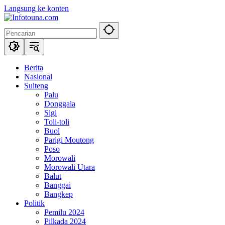
Langsung ke konten
Berita
Nasional
Sulteng
Palu
Donggala
Sigi
Toli-toli
Buol
Parigi Moutong
Poso
Morowali
Morowali Utara
Balut
Banggai
Bangkep
Politik
Pemilu 2024
Pilkada 2024