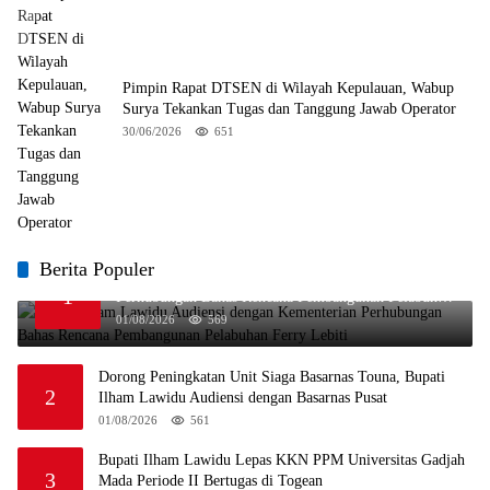
Pimpin Rapat DTSEN di Wilayah Kepulauan, Wabup
Surya Tekankan Tugas dan Tanggung Jawab Operator
30/06/2026
651
Berita Populer
Bupati Ilham Lawidu Audiensi dengan Kementerian
1
Perhubungan Bahas Rencana Pembangunan Pelabuhan
Ferry Lebiti
01/08/2026
569
Dorong Peningkatan Unit Siaga Basarnas Touna, Bupati
2
Ilham Lawidu Audiensi dengan Basarnas Pusat
01/08/2026
561
Bupati Ilham Lawidu Lepas KKN PPM Universitas Gadjah
3
Mada Periode II Bertugas di Togean