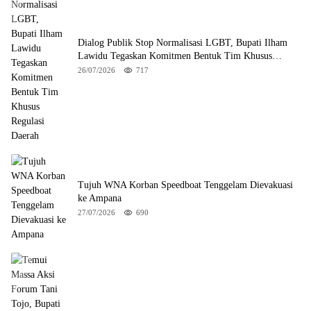
Dialog Publik Stop Normalisasi LGBT, Bupati Ilham
Lawidu Tegaskan Komitmen Bentuk Tim Khusus
Regulasi Daerah
26/07/2026
717
Tujuh WNA Korban Speedboat Tenggelam Dievakuasi
ke Ampana
27/07/2026
690