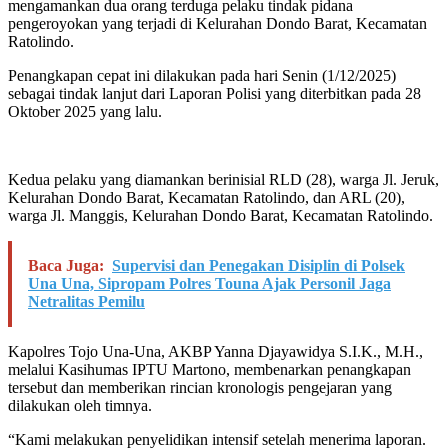
mengamankan dua orang terduga pelaku tindak pidana
pengeroyokan yang terjadi di Kelurahan Dondo Barat, Kecamatan
Ratolindo.
Penangkapan cepat ini dilakukan pada hari Senin (1/12/2025)
sebagai tindak lanjut dari Laporan Polisi yang diterbitkan pada 28
Oktober 2025 yang lalu.
Kedua pelaku yang diamankan berinisial RLD (28), warga Jl. Jeruk,
Kelurahan Dondo Barat, Kecamatan Ratolindo, dan ARL (20),
warga Jl. Manggis, Kelurahan Dondo Barat, Kecamatan Ratolindo.
Baca Juga:
Supervisi dan Penegakan Disiplin di Polsek
Una Una, Sipropam Polres Touna Ajak Personil Jaga
Netralitas Pemilu
Kapolres Tojo Una-Una, AKBP Yanna Djayawidya S.I.K., M.H.,
melalui Kasihumas IPTU Martono, membenarkan penangkapan
tersebut dan memberikan rincian kronologis pengejaran yang
dilakukan oleh timnya.
“Kami melakukan penyelidikan intensif setelah menerima laporan.