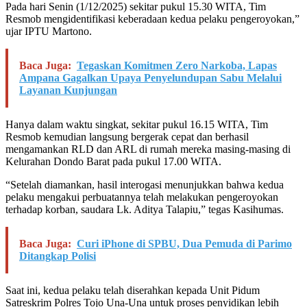
Pada hari Senin (1/12/2025) sekitar pukul 15.30 WITA, Tim
Resmob mengidentifikasi keberadaan kedua pelaku pengeroyokan,”
ujar IPTU Martono.
Baca Juga:
Tegaskan Komitmen Zero Narkoba, Lapas
Ampana Gagalkan Upaya Penyelundupan Sabu Melalui
Layanan Kunjungan
Hanya dalam waktu singkat, sekitar pukul 16.15 WITA, Tim
Resmob kemudian langsung bergerak cepat dan berhasil
mengamankan RLD dan ARL di rumah mereka masing-masing di
Kelurahan Dondo Barat pada pukul 17.00 WITA.
“Setelah diamankan, hasil interogasi menunjukkan bahwa kedua
pelaku mengakui perbuatannya telah melakukan pengeroyokan
terhadap korban, saudara Lk. Aditya Talapiu,” tegas Kasihumas.
Baca Juga:
Curi iPhone di SPBU, Dua Pemuda di Parimo
Ditangkap Polisi
Saat ini, kedua pelaku telah diserahkan kepada Unit Pidum
Satreskrim Polres Tojo Una-Una untuk proses penyidikan lebih