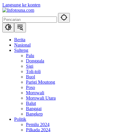
Langsung ke konten
Berita
Nasional
Sulteng
Palu
Donggala
Sigi
Toli-toli
Buol
Parigi Moutong
Poso
Morowali
Morowali Utara
Balut
Banggai
Bangkep
Politik
Pemilu 2024
Pilkada 2024