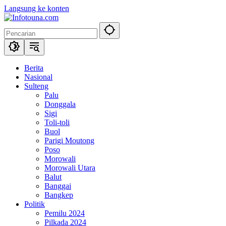
Langsung ke konten
Berita
Nasional
Sulteng
Palu
Donggala
Sigi
Toli-toli
Buol
Parigi Moutong
Poso
Morowali
Morowali Utara
Balut
Banggai
Bangkep
Politik
Pemilu 2024
Pilkada 2024