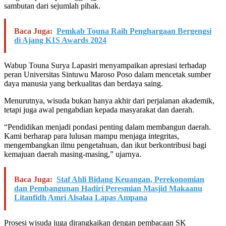
sambutan dari sejumlah pihak.
Baca Juga:
Pemkab Touna Raih Penghargaan Bergengsi
di Ajang K1S Awards 2024
Wabup Touna Surya Lapasiri menyampaikan apresiasi terhadap
peran Universitas Sintuwu Maroso Poso dalam mencetak sumber
daya manusia yang berkualitas dan berdaya saing.
Menurutnya, wisuda bukan hanya akhir dari perjalanan akademik,
tetapi juga awal pengabdian kepada masyarakat dan daerah.
“Pendidikan menjadi pondasi penting dalam membangun daerah.
Kami berharap para lulusan mampu menjaga integritas,
mengembangkan ilmu pengetahuan, dan ikut berkontribusi bagi
kemajuan daerah masing-masing,” ujarnya.
Baca Juga:
Staf Ahli Bidang Keuangan, Perekonomian
dan Pembangunan Hadiri Peresmian Masjid Makaanu
Litanfidh Amri Alsalaa Lapas Ampana
Prosesi wisuda juga dirangkaikan dengan pembacaan SK