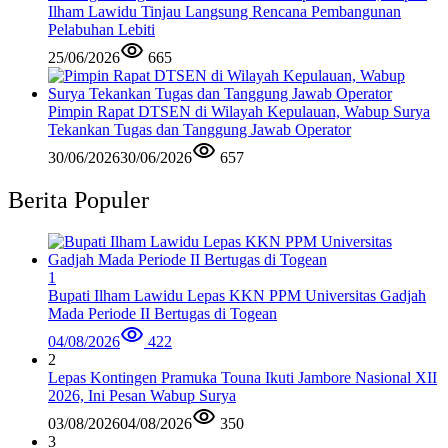
Ilham Lawidu Tinjau Langsung Rencana Pembangunan
Pelabuhan Lebiti
25/06/2026
665
Pimpin Rapat DTSEN di Wilayah Kepulauan, Wabup Surya
Tekankan Tugas dan Tanggung Jawab Operator
30/06/2026
30/06/2026
657
Berita Populer
1
Bupati Ilham Lawidu Lepas KKN PPM Universitas Gadjah
Mada Periode II Bertugas di Togean
04/08/2026
422
2
Lepas Kontingen Pramuka Touna Ikuti Jambore Nasional XII
2026, Ini Pesan Wabup Surya
03/08/2026
04/08/2026
350
3