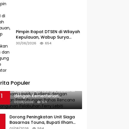
Pimpin Rapat DTSEN di Wilayah
Kepulauan, Wabup Surya
Tekankan Tugas dan
30/06/2026
654
Tanggung Jawab Operator
rita Populer
Bupati Ilham Lawidu Audiensi
1
dengan Kementerian
Perhubungan Bahas Rencana
01/08/2026
571
Pembangunan Pelabuhan
Ferry Lebiti
Dorong Peningkatan Unit Siaga
Basarnas Touna, Bupati Ilham
Lawidu Audiensi dengan Basarnas
01/08/2026
564