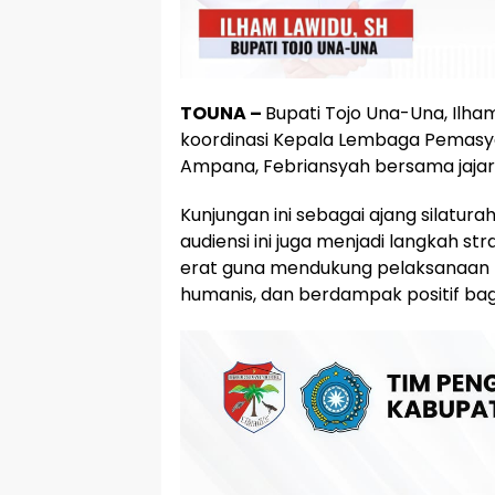
TOUNA –
Bupati Tojo Una-Una, Ilha
koordinasi Kepala Lembaga Pemasya
Ampana, Febriansyah bersama jajara
Kunjungan ini sebagai ajang silatu
audiensi ini juga menjadi langkah s
erat guna mendukung pelaksanaan 
humanis, dan berdampak positif ba