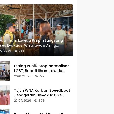
ati Ilham Lawidu Pimpin Langsung
ses Evakuasi Wisatawan Asing
rban Speedboat Tenggelam
07/2026
766
Dialog Publik Stop Normalisasi
LGBT, Bupati Ilham Lawidu
Tegaskan Komitmen Bentuk
26/07/2026
722
Tim Khusus Regulasi Daerah
Tujuh WNA Korban Speedboat
Tenggelam Dievakuasi ke
Ampana
27/07/2026
695