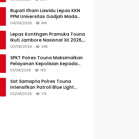
Pusat
Bupati Ilham Lawidu Lepas KKN
PPM Universitas Gadjah Mada
Periode II Bertugas di Togean
04/08/2026
416
Lepas Kontingen Pramuka Touna
Ikuti Jambore Nasional XII 2026,
Ini Pesan Wabup Surya
03/08/2026
345
SPKT Polres Touna Maksimalkan
Pelayanan Kepolisian kepada
Masyarakat
01/08/2026
183
Sat Samapta Polres Touna
Intensifkan Patroli Blue Light
Cegah Kejahatan
02/08/2026
179