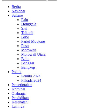
Berita
Nasional
Sulteng
Palu
Donggala
Sigi
Toli-toli
Buol
Parigi Moutong
Poso
Morowali
Morowali Utara
Balut
Banggai
Bangkep
Politik
Pemilu 2024
Pilkada 2024
Pemerintahan
Kriminal
Olahraga
Pendidikan
Kesehatan
Lainnya