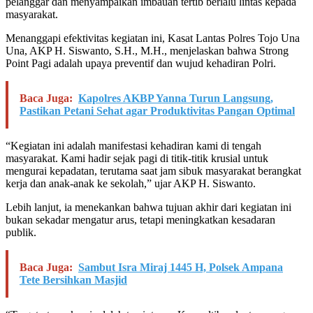
pelanggar dan menyampaikan imbauan tertib berlalu lintas kepada
masyarakat.
Menanggapi efektivitas kegiatan ini, Kasat Lantas Polres Tojo Una
Una, AKP H. Siswanto, S.H., M.H., menjelaskan bahwa Strong
Point Pagi adalah upaya preventif dan wujud kehadiran Polri.
Baca Juga:
Kapolres AKBP Yanna Turun Langsung,
Pastikan Petani Sehat agar Produktivitas Pangan Optimal
“Kegiatan ini adalah manifestasi kehadiran kami di tengah
masyarakat. Kami hadir sejak pagi di titik-titik krusial untuk
mengurai kepadatan, terutama saat jam sibuk masyarakat berangkat
kerja dan anak-anak ke sekolah,” ujar AKP H. Siswanto.
Lebih lanjut, ia menekankan bahwa tujuan akhir dari kegiatan ini
bukan sekadar mengatur arus, tetapi meningkatkan kesadaran
publik.
Baca Juga:
Sambut Isra Miraj 1445 H, Polsek Ampana
Tete Bersihkan Masjid