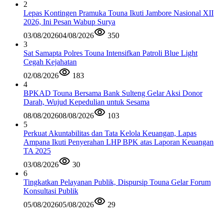
2
Lepas Kontingen Pramuka Touna Ikuti Jambore Nasional XII
2026, Ini Pesan Wabup Surya
03/08/2026
04/08/2026
350
3
Sat Samapta Polres Touna Intensifkan Patroli Blue Light
Cegah Kejahatan
02/08/2026
183
4
BPKAD Touna Bersama Bank Sulteng Gelar Aksi Donor
Darah, Wujud Kepedulian untuk Sesama
08/08/2026
08/08/2026
103
5
Perkuat Akuntabilitas dan Tata Kelola Keuangan, Lapas
Ampana Ikuti Penyerahan LHP BPK atas Laporan Keuangan
TA 2025
03/08/2026
30
6
Tingkatkan Pelayanan Publik, Dispursip Touna Gelar Forum
Konsultasi Publik
05/08/2026
05/08/2026
29