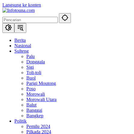
Langsung ke konten
Berita
Nasional
Sulteng
Palu
Donggala
Sigi
Toli-toli
Buol
Parigi Moutong
Poso
Morowali
Morowali Utara
Balut
Banggai
Bangkep
Politik
Pemilu 2024
Pilkada 2024