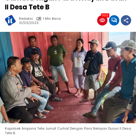
II Desa Tete B
1633
Redaksi
1 Min Baca
31/03/2023
Kapolsek Ampana Tete Jumat Curhat Dengan Para Nelayan Dusun II Desa
Tete B.