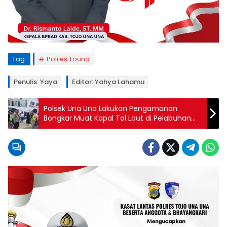
Tag:
Polres Touna
Penulis: Yaya
Editor: Yahya Lahamu
Polsek Una Una Lakukan Pengamanan
Bongkar Muat Kapal Tol Laut di Pelabuhan
Wakai