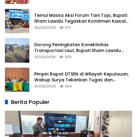
Temui Massa Aksi Forum Tani Tojo, Bupati
Ilham Lawidu Tegaskan Komitmen Kawal
Persoalan Sertifikat Lahan
30/06/2026
671
Dorong Peningkatan Konektivitas
Transportasi Laut, Bupati Ilham Lawidu
Tinjau Langsung Rencana Pembangunan
25/06/2026
659
Pelabuhan Lebiti
Pimpin Rapat DTSEN di Wilayah Kepulauan,
Wabup Surya Tekankan Tugas dan
Tanggung Jawab Operator
30/06/2026
653
Berita Populer