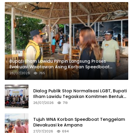
Bupati Ilham Lawidu Pimpin Langsung Proses
Evakuasi Wisatawan Asing Korban Speedboat
Tenggelam
26/07/2026
765
Dialog Publik Stop Normalisasi LGBT, Bupati
Ilham Lawidu Tegaskan Komitmen Bentuk
Tim Khusus Regulasi Daerah
26/07/2026
719
Tujuh WNA Korban Speedboat Tenggelam
Dievakuasi ke Ampana
27/07/2026
694