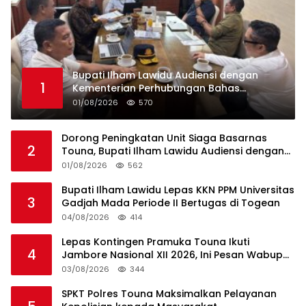
Bupati Ilham Lawidu Audiensi dengan
1
Kementerian Perhubungan Bahas
Rencana Pembangunan Pelabuhan Ferry
01/08/2026
570
Lebiti
Dorong Peningkatan Unit Siaga Basarnas
2
Touna, Bupati Ilham Lawidu Audiensi dengan
Basarnas Pusat
01/08/2026
562
Bupati Ilham Lawidu Lepas KKN PPM Universitas
3
Gadjah Mada Periode II Bertugas di Togean
04/08/2026
414
Lepas Kontingen Pramuka Touna Ikuti
4
Jambore Nasional XII 2026, Ini Pesan Wabup
Surya
03/08/2026
344
SPKT Polres Touna Maksimalkan Pelayanan