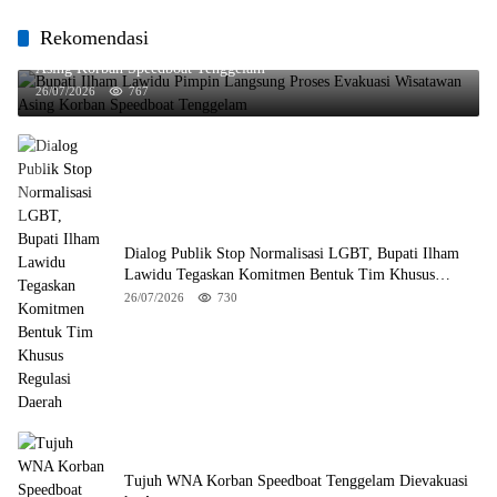
Rekomendasi
Bupati Ilham Lawidu Pimpin Langsung Proses Evakuasi Wisatawan
Asing Korban Speedboat Tenggelam
26/07/2026
767
Dialog Publik Stop Normalisasi LGBT, Bupati Ilham
Lawidu Tegaskan Komitmen Bentuk Tim Khusus
Regulasi Daerah
26/07/2026
730
Tujuh WNA Korban Speedboat Tenggelam Dievakuasi