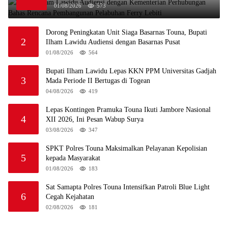
Ferry Lebiti
01/08/2026
573
Dorong Peningkatan Unit Siaga Basarnas Touna, Bupati
2
Ilham Lawidu Audiensi dengan Basarnas Pusat
01/08/2026
564
Bupati Ilham Lawidu Lepas KKN PPM Universitas Gadjah
3
Mada Periode II Bertugas di Togean
04/08/2026
419
Lepas Kontingen Pramuka Touna Ikuti Jambore Nasional
4
XII 2026, Ini Pesan Wabup Surya
03/08/2026
347
SPKT Polres Touna Maksimalkan Pelayanan Kepolisian
5
kepada Masyarakat
01/08/2026
183
Sat Samapta Polres Touna Intensifkan Patroli Blue Light
6
Cegah Kejahatan
02/08/2026
181