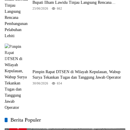
Bupati Ilham Lawidu Tinjau Langsung Rencana
Pembangunan Pelabuhan Lebiti
25/06/2026
662
Pimpin Rapat DTSEN di Wilayah Kepulauan, Wabup
Surya Tekankan Tugas dan Tanggung Jawab Operator
30/06/2026
654
Berita Populer
Bupati Ilham Lawidu Audiensi dengan Kementerian
1
Perhubungan Bahas Rencana Pembangunan Pelabuhan