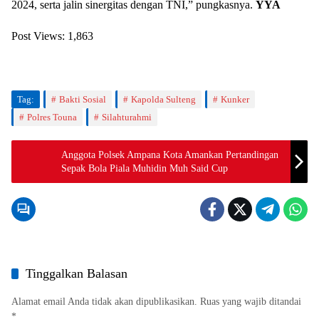
2024, serta jalin sinergitas dengan TNI,” pungkasnya.
YYA
Post Views:
1,863
Tag:
Bakti Sosial
Kapolda Sulteng
Kunker
Polres Touna
Silahturahmi
Anggota Polsek Ampana Kota Amankan Pertandingan
Sepak Bola Piala Muhidin Muh Said Cup
Tinggalkan Balasan
Alamat email Anda tidak akan dipublikasikan.
Ruas yang wajib ditandai
*