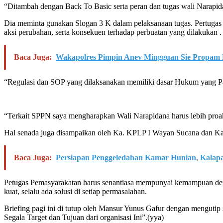
“Ditambah dengan Back To Basic serta peran dan tugas wali Narapi
Dia meminta gunakan Slogan 3 K dalam pelaksanaan tugas. Pertugas 
aksi perubahan, serta konsekuen terhadap perbuatan yang dilakukan .
Baca Juga:
Wakapolres Pimpin Anev Mingguan Sie Propam 
“Regulasi dan SOP yang dilaksanakan memiliki dasar Hukum yang Pas
“Terkait SPPN saya mengharapkan Wali Narapidana harus lebih proak
Hal senada juga disampaikan oleh Ka. KPLP I Wayan Sucana dan Kas
Baca Juga:
Persiapan Penggeledahan Kamar Hunian, Kalapa
Petugas Pemasyarakatan harus senantiasa mempunyai kemampuan det
kuat, selalu ada solusi di setiap permasalahan.
Briefing pagi ini di tutup oleh Mansur Yunus Gafur dengan mengu
Segala Target dan Tujuan dari organisasi Ini”.(yya)