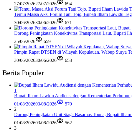
27/07/2026
27/07/2026
694
Temui Massa Aksi Forum Tani Tojo, Bupati Ilham Lawidu Teg
30/06/2026
30/06/2026
671
Dorong Peningkatan Konektivitas Transportasi Laut, Bupati 
25/06/2026
659
Pimpin Rapat DTSEN di Wilayah Kepulauan, Wabup Surya Te
30/06/2026
30/06/2026
653
Berita Populer
1
Bupati Ilham Lawidu Audiensi dengan Kementerian Perhubun
01/08/2026
03/08/2026
570
2
Dorong Peningkatan Unit Siaga Basarnas Touna, Bupati Ilham
01/08/2026
03/08/2026
562
3