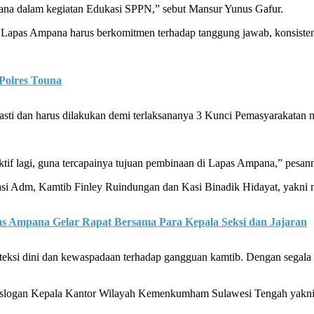
dana dalam kegiatan Edukasi SPPN,” sebut Mansur Yunus Gafur.
Lapas Ampana harus berkomitmen terhadap tanggung jawab, konsisten 
Polres Touna
ti dan harus dilakukan demi terlaksananya 3 Kunci Pemasyarakatan m
tif lagi, guna tercapainya tujuan pembinaan di Lapas Ampana,” pesan
i Adm, Kamtib Finley Ruindungan dan Kasi Binadik Hidayat, yakni mar
s Ampana Gelar Rapat Bersama Para Kepala Seksi dan Jajaran
eksi dini dan kewaspadaan terhadap gangguan kamtib. Dengan segala 
tip slogan Kepala Kantor Wilayah Kemenkumham Sulawesi Tengah yakn