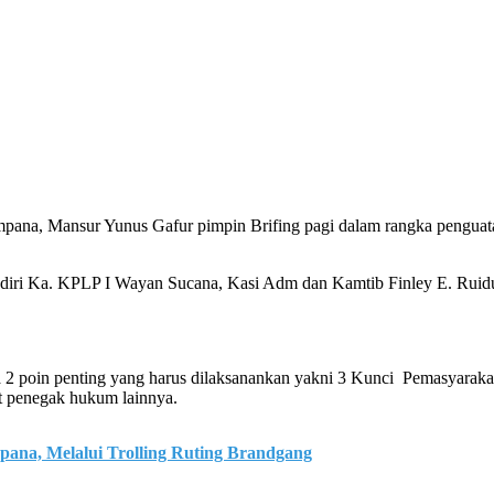
ana, Mansur Yunus Gafur pimpin Brifing pagi dalam rangka penguata
adiri Ka. KPLP I Wayan Sucana, Kasi Adm dan Kamtib Finley E. Ruidu
poin penting yang harus dilaksanankan yakni 3 Kunci Pemasyarakatan
at penegak hukum lainnya.
na, Melalui Trolling Ruting Brandgang