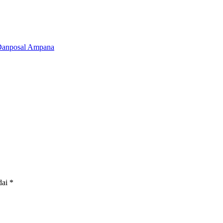
 Danposal Ampana
dai
*