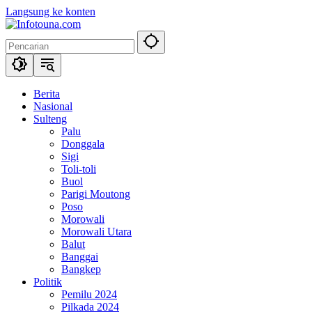
Langsung ke konten
Berita
Nasional
Sulteng
Palu
Donggala
Sigi
Toli-toli
Buol
Parigi Moutong
Poso
Morowali
Morowali Utara
Balut
Banggai
Bangkep
Politik
Pemilu 2024
Pilkada 2024