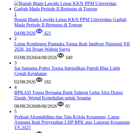
1
Bupati Ilham Lawidu Lepas KKN PPM Universitas Gadjah
Mada Periode II Bertugas di Togean
04/08/2026
421
2
Lepas Kontingen Pramuka Touna Ikuti Jambore Nasional XII
2026, Ini Pesan Wabup Surya
03/08/2026
04/08/2026
349
3
Sat Samapta Polres Touna Intensifkan Patroli Blue Light
Cegah Kejahatan
02/08/2026
182
4
BPKAD Touna Bersama Bank Sulteng Gelar Aksi Donor
Darah, Wujud Kepedulian untuk Sesama
08/08/2026
08/08/2026
95
5
Perkuat Akuntabilitas dan Tata Kelola Keuangan, Lapas
Ampana Ikuti Penyerahan LHP BPK atas Laporan Keuangan
TA 2025