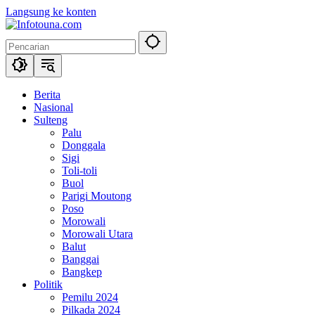
Langsung ke konten
Berita
Nasional
Sulteng
Palu
Donggala
Sigi
Toli-toli
Buol
Parigi Moutong
Poso
Morowali
Morowali Utara
Balut
Banggai
Bangkep
Politik
Pemilu 2024
Pilkada 2024