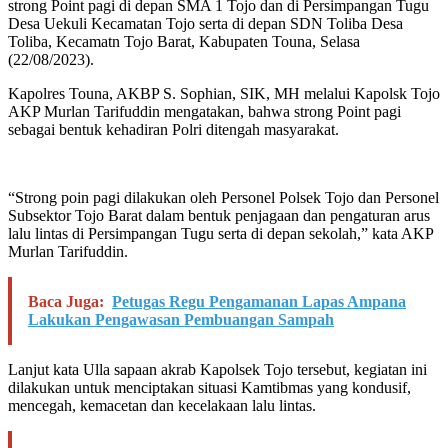
strong Point pagi di depan SMA 1 Tojo dan di Persimpangan Tugu
Desa Uekuli Kecamatan Tojo serta di depan SDN Toliba Desa
Toliba, Kecamatn Tojo Barat, Kabupaten Touna, Selasa
(22/08/2023).
Kapolres Touna, AKBP S. Sophian, SIK, MH melalui Kapolsk Tojo
AKP Murlan Tarifuddin mengatakan, bahwa strong Point pagi
sebagai bentuk kehadiran Polri ditengah masyarakat.
“Strong poin pagi dilakukan oleh Personel Polsek Tojo dan Personel
Subsektor Tojo Barat dalam bentuk penjagaan dan pengaturan arus
lalu lintas di Persimpangan Tugu serta di depan sekolah,” kata AKP
Murlan Tarifuddin.
Baca Juga:
Petugas Regu Pengamanan Lapas Ampana
Lakukan Pengawasan Pembuangan Sampah
Lanjut kata Ulla sapaan akrab Kapolsek Tojo tersebut, kegiatan ini
dilakukan untuk menciptakan situasi Kamtibmas yang kondusif,
mencegah, kemacetan dan kecelakaan lalu lintas.