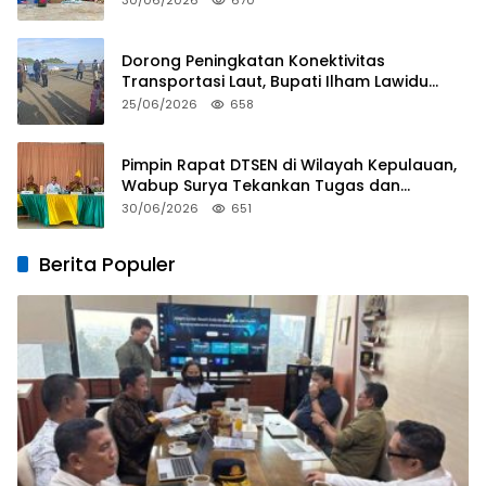
Dorong Peningkatan Konektivitas
Transportasi Laut, Bupati Ilham Lawidu
Tinjau Langsung Rencana Pembangunan
25/06/2026
658
Pelabuhan Lebiti
Pimpin Rapat DTSEN di Wilayah Kepulauan,
Wabup Surya Tekankan Tugas dan
Tanggung Jawab Operator
30/06/2026
651
Berita Populer