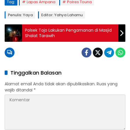
Tag:
Lapas Ampana
Polres Touna
Penulis: Yaya
Editor: Yahya Lahamu
Polsek Tojo Lakukan Pengamanan di Masjid
Shalat Tarawih
Tinggalkan Balasan
Alamat email Anda tidak akan dipublikasikan.
Ruas yang
wajib ditandai
*