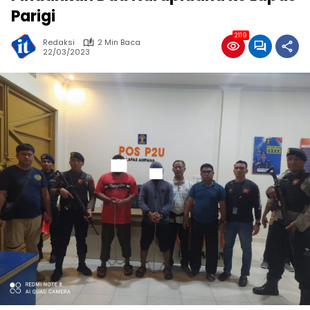
Parigi
2119
Redaksi
2 Min Baca
22/03/2023