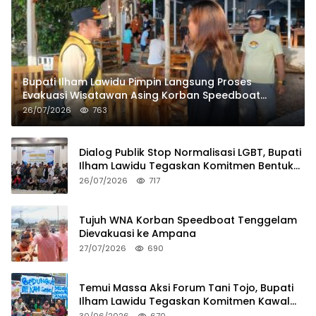
Bupati Ilham Lawidu Pimpin Langsung Proses
Evakuasi Wisatawan Asing Korban Speedboat
Tenggelam
26/07/2026
763
Dialog Publik Stop Normalisasi LGBT, Bupati
Ilham Lawidu Tegaskan Komitmen Bentuk
Tim Khusus Regulasi Daerah
26/07/2026
717
Tujuh WNA Korban Speedboat Tenggelam
Dievakuasi ke Ampana
27/07/2026
690
Temui Massa Aksi Forum Tani Tojo, Bupati
Ilham Lawidu Tegaskan Komitmen Kawal
Persoalan Sertifikat Lahan
30/06/2026
670