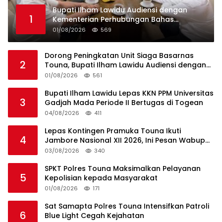
Bupati Ilham Lawidu Audiensi dengan
1
Kementerian Perhubungan Bahas
Rencana Pembangunan Pelabuhan Ferry
01/08/2026
569
Lebiti
Dorong Peningkatan Unit Siaga Basarnas
2
Touna, Bupati Ilham Lawidu Audiensi dengan
Basarnas Pusat
01/08/2026
561
Bupati Ilham Lawidu Lepas KKN PPM Universitas
3
Gadjah Mada Periode II Bertugas di Togean
04/08/2026
411
Lepas Kontingen Pramuka Touna Ikuti
4
Jambore Nasional XII 2026, Ini Pesan Wabup
Surya
03/08/2026
340
SPKT Polres Touna Maksimalkan Pelayanan
5
Kepolisian kepada Masyarakat
01/08/2026
171
Sat Samapta Polres Touna Intensifkan Patroli
6
Blue Light Cegah Kejahatan