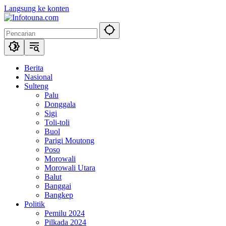
Langsung ke konten
Berita
Nasional
Sulteng
Palu
Donggala
Sigi
Toli-toli
Buol
Parigi Moutong
Poso
Morowali
Morowali Utara
Balut
Banggai
Bangkep
Politik
Pemilu 2024
Pilkada 2024