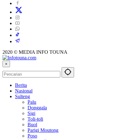
2020 © MEDIA INFO TOUNA
×
Berita
Nasional
Sulteng
Palu
Donggala
Sigi
Toli-toli
Buol
Parigi Moutong
Poso