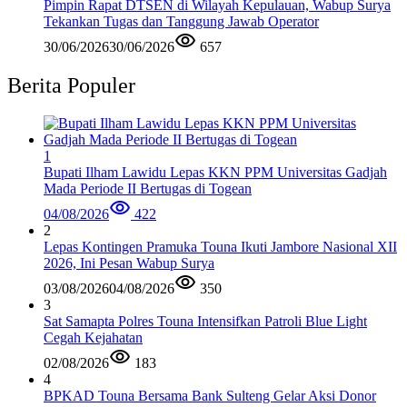
Pimpin Rapat DTSEN di Wilayah Kepulauan, Wabup Surya
Tekankan Tugas dan Tanggung Jawab Operator
30/06/2026
30/06/2026
657
Berita Populer
1
Bupati Ilham Lawidu Lepas KKN PPM Universitas Gadjah
Mada Periode II Bertugas di Togean
04/08/2026
422
2
Lepas Kontingen Pramuka Touna Ikuti Jambore Nasional XII
2026, Ini Pesan Wabup Surya
03/08/2026
04/08/2026
350
3
Sat Samapta Polres Touna Intensifkan Patroli Blue Light
Cegah Kejahatan
02/08/2026
183
4
BPKAD Touna Bersama Bank Sulteng Gelar Aksi Donor