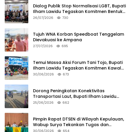
Dialog Publik Stop Normalisasi LGBT, Bupati
Ilham Lawidu Tegaskan Komitmen Bentuk
Tim Khusus Regulasi Daerah
26/07/2026
730
Tujuh WNA Korban Speedboat Tenggelam
Dievakuasi ke Ampana
27/07/2026
695
Temui Massa Aksi Forum Tani Tojo, Bupati
Ilham Lawidu Tegaskan Komitmen Kawal
Persoalan Sertifikat Lahan
30/06/2026
673
Dorong Peningkatan Konektivitas
Transportasi Laut, Bupati Ilham Lawidu
Tinjau Langsung Rencana Pembangunan
25/06/2026
662
Pelabuhan Lebiti
Pimpin Rapat DTSEN di Wilayah Kepulauan,
Wabup Surya Tekankan Tugas dan
Tanggung Jawab Operator
30/06/2026
654