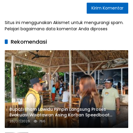
Situs ini menggunakan Akismet untuk mengurangi spam.
Pelajari bagaimana data komentar Anda diproses
Rekomendasi
Bupati Ilham Lawidu Pimpin Langsung Proses
Evakuasi Wisatawan Asing Korban Speedboat
Tenggelam
26/07/2026
766