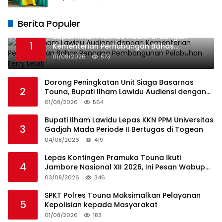
Berita Populer
Bupati Ilham Lawidu Audiensi dengan
1
Kementerian Perhubungan Bahas
Rencana Pembangunan Pelabuhan Ferry
01/08/2026
573
Lebiti
Dorong Peningkatan Unit Siaga Basarnas
2
Touna, Bupati Ilham Lawidu Audiensi dengan
Basarnas Pusat
01/08/2026
564
Bupati Ilham Lawidu Lepas KKN PPM Universitas
3
Gadjah Mada Periode II Bertugas di Togean
04/08/2026
419
Lepas Kontingen Pramuka Touna Ikuti
4
Jambore Nasional XII 2026, Ini Pesan Wabup
Surya
03/08/2026
346
SPKT Polres Touna Maksimalkan Pelayanan
5
Kepolisian kepada Masyarakat
01/08/2026
183