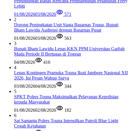
Perhubungan Bahas Rencana Pembangunan Pelabuhan Ferry
Lebiti
01/08/2026
03/08/2026
571
2
Dorong Peningkatan Unit Siaga Basarnas Touna, Bupati
Ilham Lawidu Audiensi dengan Basarnas Pusat
01/08/2026
03/08/2026
563
3
Bupati Ilham Lawidu Lepas KKN PPM Universitas Gadjah
Mada Periode II Bertugas di Togean
04/08/2026
416
4
Lepas Kontingen Pramuka Touna Ikuti Jambore Nasional XII
2026, Ini Pesan Wabup Surya
03/08/2026
04/08/2026
344
5
SPKT Polres Touna Maksimalkan Pelayanan Kepolisian
kepada Masyarakat
01/08/2026
02/08/2026
182
6
Sat Samapta Polres Touna Intensifkan Patroli Blue Light
Cegah Kejahatan