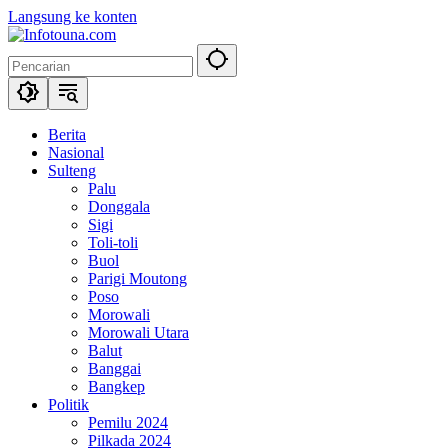
Langsung ke konten
Berita
Nasional
Sulteng
Palu
Donggala
Sigi
Toli-toli
Buol
Parigi Moutong
Poso
Morowali
Morowali Utara
Balut
Banggai
Bangkep
Politik
Pemilu 2024
Pilkada 2024