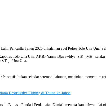
ahir Pancasila Tahun 2026 di halaman apel Polres Tojo Una Una, Sela
Kapolres Tojo Una Una, AKBP Yanna Djayawidya, SIK., MH., selaku ins
lres Tojo Una Una.
Pancasila bukan sekadar seremoni tahunan, melainkan momentum reflek
dana Destruktive Fishing di Touna ke Jaksa
rsatu Bangsa, Fondasi Perdamaian Dunia”, menegaskan bahwa nilai-nil