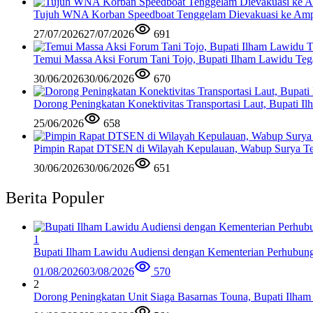
Tujuh WNA Korban Speedboat Tenggelam Dievakuasi ke Am
27/07/2026
27/07/2026
691
Temui Massa Aksi Forum Tani Tojo, Bupati Ilham Lawidu Teg
30/06/2026
30/06/2026
670
Dorong Peningkatan Konektivitas Transportasi Laut, Bupati 
25/06/2026
658
Pimpin Rapat DTSEN di Wilayah Kepulauan, Wabup Surya Te
30/06/2026
30/06/2026
651
Berita Populer
1
Bupati Ilham Lawidu Audiensi dengan Kementerian Perhubun
01/08/2026
03/08/2026
570
2
Dorong Peningkatan Unit Siaga Basarnas Touna, Bupati Ilham