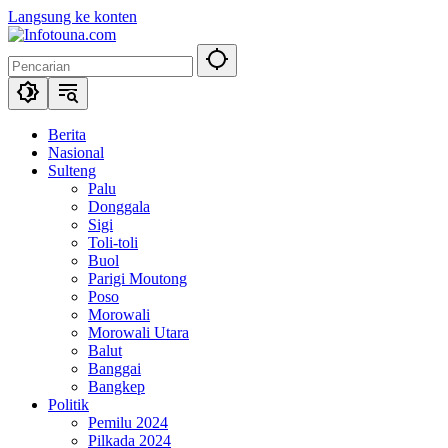
Langsung ke konten
Berita
Nasional
Sulteng
Palu
Donggala
Sigi
Toli-toli
Buol
Parigi Moutong
Poso
Morowali
Morowali Utara
Balut
Banggai
Bangkep
Politik
Pemilu 2024
Pilkada 2024