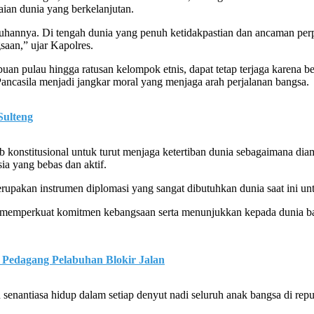
aian dunia yang berkelanjutan.
hannya. Di tengah dunia yang penuh ketidakpastian dan ancaman perpe
aan,” ujar Kapolres.
uan pulau hingga ratusan kelompok etnis, dapat tetap terjaga karena b
, Pancasila menjadi jangkar moral yang menjaga arah perjalanan bangsa.
Sulteng
 konstitusional untuk turut menjaga ketertiban dunia sebagaimana d
ia yang bebas dan aktif.
upakan instrumen diplomasi yang sangat dibutuhkan dunia saat ini un
s memperkuat komitmen kebangsaan serta menunjukkan kepada dunia ba
Pedagang Pelabuhan Blokir Jalan
senantiasa hidup dalam setiap denyut nadi seluruh anak bangsa di repub