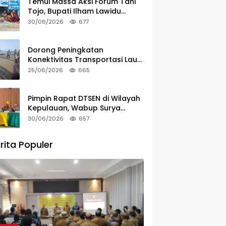
Temui Massa Aksi Forum Tani
Tojo, Bupati Ilham Lawidu
Tegaskan Komitmen Kawal
30/06/2026
677
Persoalan Sertifikat Lahan
Dorong Peningkatan
Konektivitas Transportasi Laut,
Bupati Ilham Lawidu Tinjau
25/06/2026
665
Langsung Rencana
Pembangunan Pelabuhan Lebiti
Pimpin Rapat DTSEN di Wilayah
Kepulauan, Wabup Surya
Tekankan Tugas dan
30/06/2026
657
Tanggung Jawab Operator
rita Populer