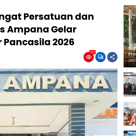
ngat Persatuan dan
as Ampana Gelar
r Pancasila 2026
Bup
197
Pro
Ko
26/