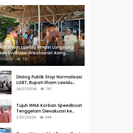
ati Ilham Lawidu Pimpin Langsung
ses Evakuasi Wisatawan Asing
rban Speedboat Tenggelam
07/2026
772
Dialog Publik Stop Normalisasi
LGBT, Bupati Ilham Lawidu
Tegaskan Komitmen Bentuk
26/07/2026
747
Tim Khusus Regulasi Daerah
Tujuh WNA Korban Speedboat
Tenggelam Dievakuasi ke
Ampana
27/07/2026
698