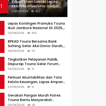
Bupati Ilham Lawidu Lepas
1
KKN PPM Universitas Gadjah
Mada Periode II Bertugas di
04/08/2026
422
Togean
Lepas Kontingen Pramuka Touna
Ikuti Jambore Nasional XII 2026,
Ini Pesan Wabup Surya
03/08/2026
350
BPKAD Touna Bersama Bank
Sulteng Gelar Aksi Donor Darah,
Wujud Kepedulian untuk Sesama
08/08/2026
113
Tingkatkan Pelayanan Publik,
Dispursip Touna Gelar Forum
Konsultasi Publik
05/08/2026
31
Perkuat Akuntabilitas dan Tata
Kelola Keuangan, Lapas Ampana
Ikuti Penyerahan LHP BPK atas
03/08/2026
31
Laporan Keuangan TA 2025
Gerakan Pangan Murah Polres
Touna Bantu Masyarakat
Dapatkan Bahan Pokok
06/08/2026
28