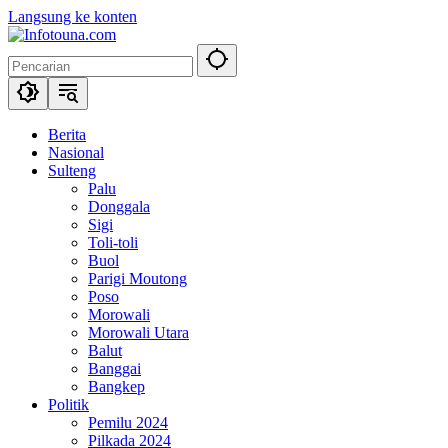
Langsung ke konten
Berita
Nasional
Sulteng
Palu
Donggala
Sigi
Toli-toli
Buol
Parigi Moutong
Poso
Morowali
Morowali Utara
Balut
Banggai
Bangkep
Politik
Pemilu 2024
Pilkada 2024