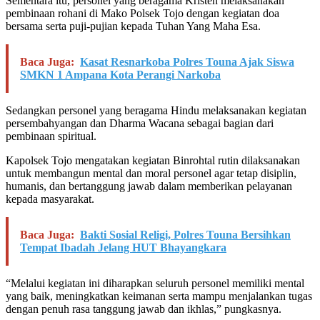
Sementara itu, personel yang beragama Kristen melaksanakan
pembinaan rohani di Mako Polsek Tojo dengan kegiatan doa
bersama serta puji-pujian kepada Tuhan Yang Maha Esa.
Baca Juga:
Kasat Resnarkoba Polres Touna Ajak Siswa
SMKN 1 Ampana Kota Perangi Narkoba
Sedangkan personel yang beragama Hindu melaksanakan kegiatan
persembahyangan dan Dharma Wacana sebagai bagian dari
pembinaan spiritual.
Kapolsek Tojo mengatakan kegiatan Binrohtal rutin dilaksanakan
untuk membangun mental dan moral personel agar tetap disiplin,
humanis, dan bertanggung jawab dalam memberikan pelayanan
kepada masyarakat.
Baca Juga:
Bakti Sosial Religi, Polres Touna Bersihkan
Tempat Ibadah Jelang HUT Bhayangkara
“Melalui kegiatan ini diharapkan seluruh personel memiliki mental
yang baik, meningkatkan keimanan serta mampu menjalankan tugas
dengan penuh rasa tanggung jawab dan ikhlas,” pungkasnya.