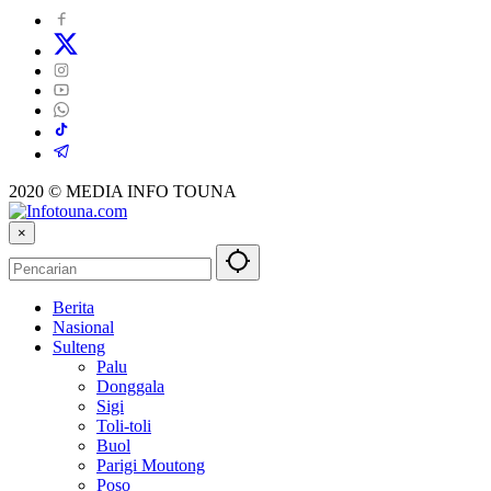
2020 © MEDIA INFO TOUNA
×
Berita
Nasional
Sulteng
Palu
Donggala
Sigi
Toli-toli
Buol
Parigi Moutong
Poso