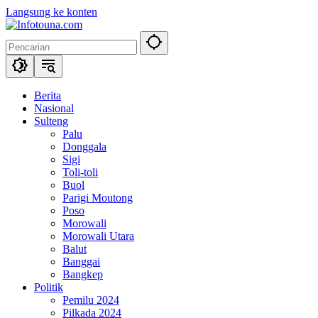
Langsung ke konten
Berita
Nasional
Sulteng
Palu
Donggala
Sigi
Toli-toli
Buol
Parigi Moutong
Poso
Morowali
Morowali Utara
Balut
Banggai
Bangkep
Politik
Pemilu 2024
Pilkada 2024