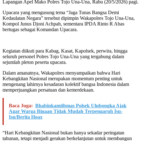
Lapangan Apel Mako Polres Tojo Una-Una, Rabu (20/5/2026) pagi.
Upacara yang mengusung tema “Jaga Tunas Bangsa Demi
Kedaulatan Negara” tersebut dipimpin Wakapolres Tojo Una-Una,
Kompol Junus Djoni Achpah, sementara IPDA Rinto R Abas
bertugas sebagai Komandan Upacara.
Kegiatan diikuti para Kabag, Kasat, Kapolsek, perwira, hingga
seluruh personel Polres Tojo Una-Una yang tergabung dalam
sejumlah pleton peserta upacara.
Dalam amanatnya, Wakapolres menyampaikan bahwa Hari
Kebangkitan Nasional merupakan momentum penting untuk
mengenang lahirnya kesadaran kolektif bangsa Indonesia dalam
memperjuangkan persatuan dan kemerdekaan.
Baca Juga:
Bhabinkamtibmas Polsek Ulubongka Ajak
Agar Warga Binaan Tidak Mudah Terpengaruh Isu-
Isu/Berita Hoax
“Hari Kebangkitan Nasional bukan hanya sekadar peringatan
tahunan, tetapi menjadi gerakan berkelanjutan untuk membangun