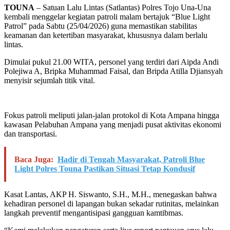
TOUNA
– Satuan Lalu Lintas (Satlantas) Polres Tojo Una-Una
kembali menggelar kegiatan patroli malam bertajuk “Blue Light
Patrol” pada Sabtu (25/04/2026) guna memastikan stabilitas
keamanan dan ketertiban masyarakat, khususnya dalam berlalu
lintas.
Dimulai pukul 21.00 WITA, personel yang terdiri dari Aipda Andi
Polejiwa A, Bripka Muhammad Faisal, dan Bripda Atilla Djiansyah
menyisir sejumlah titik vital.
Fokus patroli meliputi jalan-jalan protokol di Kota Ampana hingga
kawasan Pelabuhan Ampana yang menjadi pusat aktivitas ekonomi
dan transportasi.
Baca Juga:
Hadir di Tengah Masyarakat, Patroli Blue
Light Polres Touna Pastikan Situasi Tetap Kondusif
Kasat Lantas, AKP H. Siswanto, S.H., M.H., menegaskan bahwa
kehadiran personel di lapangan bukan sekadar rutinitas, melainkan
langkah preventif mengantisipasi gangguan kamtibmas.