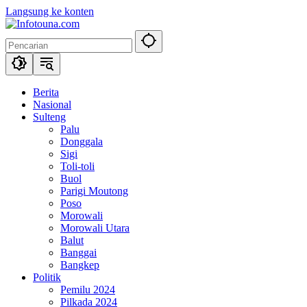
Langsung ke konten
Berita
Nasional
Sulteng
Palu
Donggala
Sigi
Toli-toli
Buol
Parigi Moutong
Poso
Morowali
Morowali Utara
Balut
Banggai
Bangkep
Politik
Pemilu 2024
Pilkada 2024