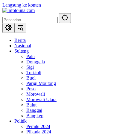
Langsung ke konten
Berita
Nasional
Sulteng
Palu
Donggala
Sigi
Toli-toli
Buol
Parigi Moutong
Poso
Morowali
Morowali Utara
Balut
Banggai
Bangkep
Politik
Pemilu 2024
Pilkada 2024