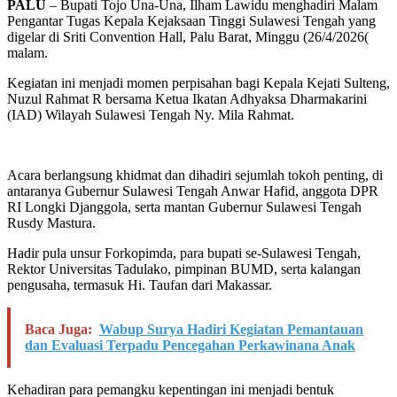
PALU
– Bupati Tojo Una-Una, Ilham Lawidu menghadiri Malam
Pengantar Tugas Kepala Kejaksaan Tinggi Sulawesi Tengah yang
digelar di Sriti Convention Hall, Palu Barat, Minggu (26/4/2026(
malam.
Kegiatan ini menjadi momen perpisahan bagi Kepala Kejati Sulteng,
Nuzul Rahmat R bersama Ketua Ikatan Adhyaksa Dharmakarini
(IAD) Wilayah Sulawesi Tengah Ny. Mila Rahmat.
Acara berlangsung khidmat dan dihadiri sejumlah tokoh penting, di
antaranya Gubernur Sulawesi Tengah Anwar Hafid, anggota DPR
RI Longki Djanggola, serta mantan Gubernur Sulawesi Tengah
Rusdy Mastura.
Hadir pula unsur Forkopimda, para bupati se-Sulawesi Tengah,
Rektor Universitas Tadulako, pimpinan BUMD, serta kalangan
pengusaha, termasuk Hi. Taufan dari Makassar.
Baca Juga:
Wabup Surya Hadiri Kegiatan Pemantauan
dan Evaluasi Terpadu Pencegahan Perkawinana Anak
Kehadiran para pemangku kepentingan ini menjadi bentuk