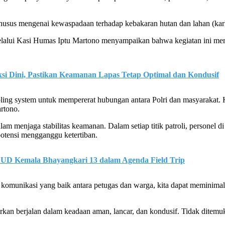
husus mengenai kewaspadaan terhadap kebakaran hutan dan lahan (karh
alui Kasi Humas Iptu Martono menyampaikan bahwa kegiatan ini mer
i Dini, Pastikan Keamanan Lapas Tetap Optimal dan Kondusif
ooling system untuk mempererat hubungan antara Polri dan masyarakat.
artono.
am menjaga stabilitas keamanan. Dalam setiap titik patroli, personel 
potensi mengganggu ketertiban.
UD Kemala Bhayangkari 13 dalam Agenda Field Trip
omunikasi yang baik antara petugas dan warga, kita dapat meminimalisi
aporkan berjalan dalam keadaan aman, lancar, dan kondusif. Tidak ditem