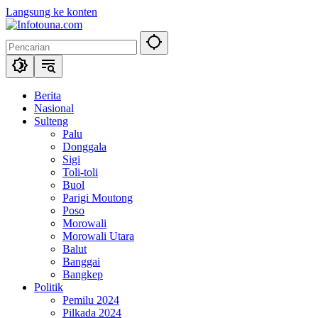
Langsung ke konten
Berita
Nasional
Sulteng
Palu
Donggala
Sigi
Toli-toli
Buol
Parigi Moutong
Poso
Morowali
Morowali Utara
Balut
Banggai
Bangkep
Politik
Pemilu 2024
Pilkada 2024