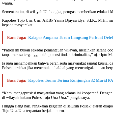
warga.
Sementara itu, di wilayah Ulubongka, petugas memberikan edukasi k
Kapolres Tojo Una-Una, AKBP Yanna Djayawidya, S.I.K., M.H., mel
kepada masyarakat.
Baca Juga:
Kalapas Ampana Turun Langsung Perkuat Deteks
“Patroli ini bukan sekadar pemantauan wilayah, melainkan sarana c
tanpa merasa terganggu oleh potensi tindak kriminalitas,” ujar Iptu M
Ia juga menambahkan bahwa peran serta masyarakat sangat krusial dal
Polsek terdekat jika menemukan hal-hal yang mencurigakan atau ber
Baca Juga:
Kapolres Touna Terima Kunjungan 32 Murid PA
“Kami mengapresiasi masyarakat yang selama ini kooperatif. Dengan k
di wilayah hukum Polres Tojo Una-Una,” pungkasnya.
Hingga siang hari, rangkaian kegiatan di seluruh Polsek jajaran dil
Tojo Una-Una terpantau berjalan normal.