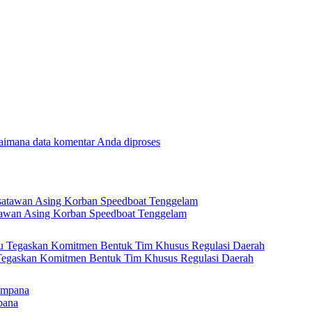
gaimana data komentar Anda diproses
tawan Asing Korban Speedboat Tenggelam
 Tegaskan Komitmen Bentuk Tim Khusus Regulasi Daerah
pana