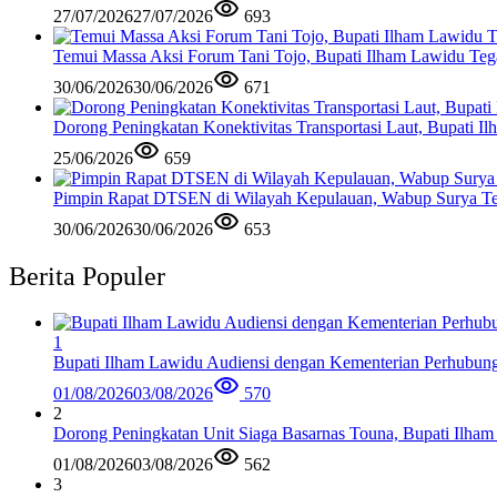
27/07/2026
27/07/2026
693
Temui Massa Aksi Forum Tani Tojo, Bupati Ilham Lawidu Teg
30/06/2026
30/06/2026
671
Dorong Peningkatan Konektivitas Transportasi Laut, Bupati 
25/06/2026
659
Pimpin Rapat DTSEN di Wilayah Kepulauan, Wabup Surya Te
30/06/2026
30/06/2026
653
Berita Populer
1
Bupati Ilham Lawidu Audiensi dengan Kementerian Perhubun
01/08/2026
03/08/2026
570
2
Dorong Peningkatan Unit Siaga Basarnas Touna, Bupati Ilham
01/08/2026
03/08/2026
562
3