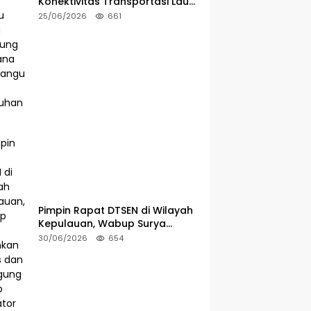
Konektivitas Transportasi Laut,
Bupati Ilham Lawidu Tinjau
25/06/2026
661
Langsung Rencana
Pembangunan Pelabuhan Lebiti
Pimpin Rapat DTSEN di Wilayah
Kepulauan, Wabup Surya
Tekankan Tugas dan
30/06/2026
654
Tanggung Jawab Operator