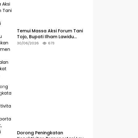
Temui Massa Aksi Forum Tani
Tojo, Bupati Ilham Lawidu
Tegaskan Komitmen Kawal
30/06/2026
673
Persoalan Sertifikat Lahan
Dorong Peningkatan