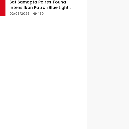
Sat Samapta Polres Touna
Intensifkan Patroli Blue Light
Cegah Kejahatan
02/08/2026
180