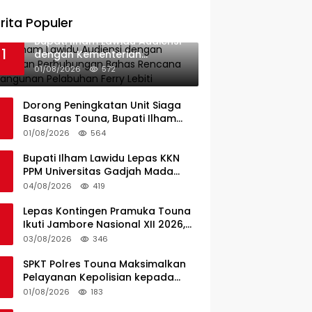
rita Populer
Bupati Ilham Lawidu Audiensi
1
dengan Kementerian
Perhubungan Bahas Rencana
01/08/2026
572
Pembangunan Pelabuhan
Ferry Lebiti
Dorong Peningkatan Unit Siaga
Basarnas Touna, Bupati Ilham
Lawidu Audiensi dengan Basarnas
01/08/2026
564
Pusat
Bupati Ilham Lawidu Lepas KKN
PPM Universitas Gadjah Mada
Periode II Bertugas di Togean
04/08/2026
419
Lepas Kontingen Pramuka Touna
Ikuti Jambore Nasional XII 2026,
Ini Pesan Wabup Surya
03/08/2026
346
SPKT Polres Touna Maksimalkan
Pelayanan Kepolisian kepada
Masyarakat
01/08/2026
183