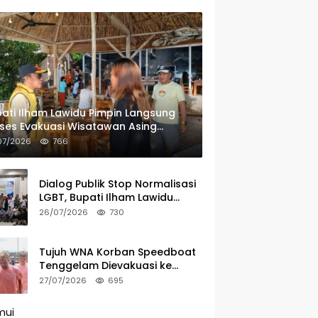
ati Ilham Lawidu Pimpin Langsung
ses Evakuasi Wisatawan Asing
rban Speedboat Tenggelam
07/2026
766
Dialog Publik Stop Normalisasi
LGBT, Bupati Ilham Lawidu
Tegaskan Komitmen Bentuk
26/07/2026
730
Tim Khusus Regulasi Daerah
Tujuh WNA Korban Speedboat
Tenggelam Dievakuasi ke
Ampana
27/07/2026
695