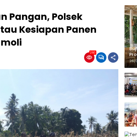
n Pangan, Polsek
tau Kesiapan Panen
umoli
Bup
260
Pro
Ko
26/