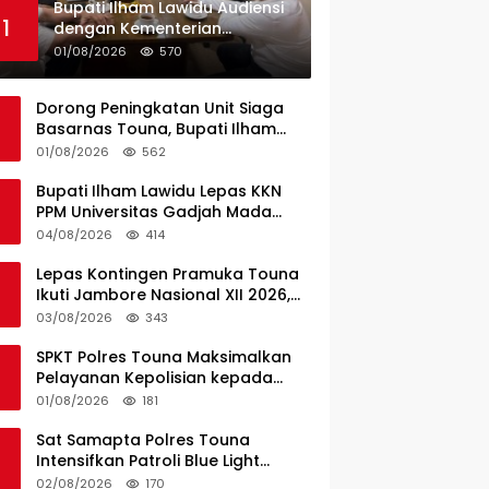
Bupati Ilham Lawidu Audiensi
1
dengan Kementerian
Perhubungan Bahas Rencana
01/08/2026
570
Pembangunan Pelabuhan
Ferry Lebiti
Dorong Peningkatan Unit Siaga
Basarnas Touna, Bupati Ilham
Lawidu Audiensi dengan Basarnas
01/08/2026
562
Pusat
Bupati Ilham Lawidu Lepas KKN
PPM Universitas Gadjah Mada
Periode II Bertugas di Togean
04/08/2026
414
Lepas Kontingen Pramuka Touna
Ikuti Jambore Nasional XII 2026,
Ini Pesan Wabup Surya
03/08/2026
343
SPKT Polres Touna Maksimalkan
Pelayanan Kepolisian kepada
Masyarakat
01/08/2026
181
Sat Samapta Polres Touna
Intensifkan Patroli Blue Light
Cegah Kejahatan
02/08/2026
170