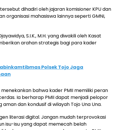
tersebut dihadiri oleh jajaran komisioner KPU dan
an organisasi mahasiswa lainnya seperti GMNI,
yawidya, S.I.K., M.H. yang diwakili oleh Kasat
mberikan arahan strategis bagi para kader
abinkamtibmas Polsek Tojo Jaga
naan
e menekankan bahwa kader PMII memiliki peran
erdas. Ia berharap PMII dapat menjadi pelopor
aman dan kondusif di wilayah Tojo Una Una.
n literasi digital. Jangan mudah terprovokasi
pun isu-isu yang dapat memecah belah