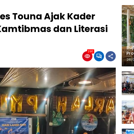
es Touna Ajak Kader
 Kamtibmas dan Literasi
Bup
290
Pro
Ko
26/