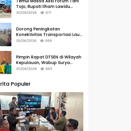
Temui Massa Aksi Forum Tani
Tojo, Bupati Ilham Lawidu
Tegaskan Komitmen Kawal
30/06/2026
671
Persoalan Sertifikat Lahan
Dorong Peningkatan
Konektivitas Transportasi Laut,
Bupati Ilham Lawidu Tinjau
25/06/2026
659
Langsung Rencana
Pembangunan Pelabuhan Lebiti
Pimpin Rapat DTSEN di Wilayah
Kepulauan, Wabup Surya
Tekankan Tugas dan
30/06/2026
653
Tanggung Jawab Operator
rita Populer