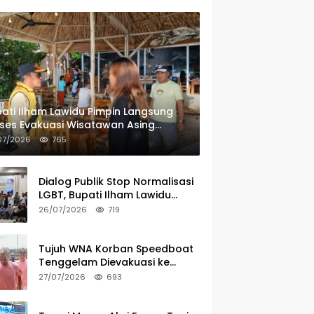
ati Ilham Lawidu Pimpin Langsung
ses Evakuasi Wisatawan Asing
rban Speedboat Tenggelam
07/2026
765
Dialog Publik Stop Normalisasi
LGBT, Bupati Ilham Lawidu
Tegaskan Komitmen Bentuk
26/07/2026
719
Tim Khusus Regulasi Daerah
Tujuh WNA Korban Speedboat
Tenggelam Dievakuasi ke
Ampana
27/07/2026
693