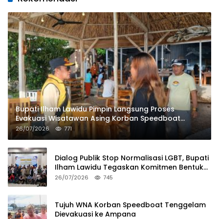
Bupati Ilham Lawidu Pimpin Langsung Proses
Evakuasi Wisatawan Asing Korban Speedboat
Tenggelam
26/07/2026
771
Dialog Publik Stop Normalisasi LGBT, Bupati
Ilham Lawidu Tegaskan Komitmen Bentuk
Tim Khusus Regulasi Daerah
26/07/2026
745
Tujuh WNA Korban Speedboat Tenggelam
Dievakuasi ke Ampana