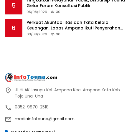
5
Gelar Forum Konsultasi Publik
05/08/2026
30
Perkuat Akuntabilitas dan Tata Kelola
6
Keuangan, Lapas Ampana Ikuti Penyerahan
LHP BPK atas Laporan Keuangan TA 2025
03/08/2026
30
Jl. Hi AK Lasupu Kel. Ampana Kec. Ampana Kota Kab.
Tojo Una-Una
0852-9870-2518
mediainfotouna@gmail.com