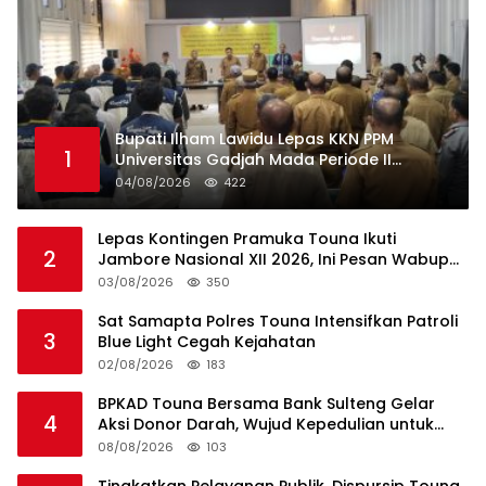
Bupati Ilham Lawidu Lepas KKN PPM
1
Universitas Gadjah Mada Periode II
Bertugas di Togean
04/08/2026
422
Lepas Kontingen Pramuka Touna Ikuti
2
Jambore Nasional XII 2026, Ini Pesan Wabup
Surya
03/08/2026
350
Sat Samapta Polres Touna Intensifkan Patroli
3
Blue Light Cegah Kejahatan
02/08/2026
183
BPKAD Touna Bersama Bank Sulteng Gelar
4
Aksi Donor Darah, Wujud Kepedulian untuk
Sesama
08/08/2026
103
Tingkatkan Pelayanan Publik, Dispursip Touna