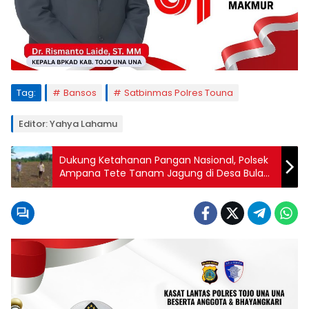
Tag:
Bansos
Satbinmas Polres Touna
Editor: Yahya Lahamu
Dukung Ketahanan Pangan Nasional, Polsek
Ampana Tete Tanam Jagung di Desa Bulan
Jaya