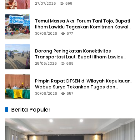
27/07/2026
698
Temui Massa Aksi Forum Tani Tojo, Bupati
Ilham Lawidu Tegaskan Komitmen Kawal
Persoalan Sertifikat Lahan
30/06/2026
677
Dorong Peningkatan Konektivitas
Transportasi Laut, Bupati Ilham Lawidu
Tinjau Langsung Rencana Pembangunan
25/06/2026
665
Pelabuhan Lebiti
Pimpin Rapat DTSEN di Wilayah Kepulauan,
Wabup Surya Tekankan Tugas dan
Tanggung Jawab Operator
30/06/2026
657
Berita Populer