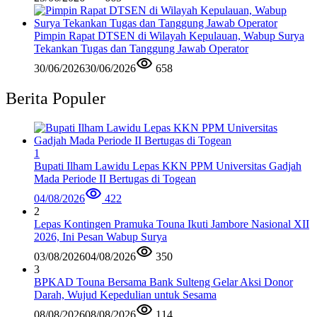
Pimpin Rapat DTSEN di Wilayah Kepulauan, Wabup Surya
Tekankan Tugas dan Tanggung Jawab Operator
30/06/2026
30/06/2026
658
Berita Populer
1
Bupati Ilham Lawidu Lepas KKN PPM Universitas Gadjah
Mada Periode II Bertugas di Togean
04/08/2026
422
2
Lepas Kontingen Pramuka Touna Ikuti Jambore Nasional XII
2026, Ini Pesan Wabup Surya
03/08/2026
04/08/2026
350
3
BPKAD Touna Bersama Bank Sulteng Gelar Aksi Donor
Darah, Wujud Kepedulian untuk Sesama
08/08/2026
08/08/2026
114