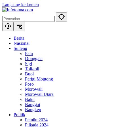
Langsung ke konten
Berita
Nasional
Sulteng
Palu
Donggala
Sigi
Toli-toli
Buol
Parigi Moutong
Poso
Morowali
Morowali Utara
Balut
Banggai
Bangkep
Politik
Pemilu 2024
Pilkada 2024