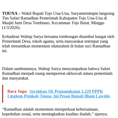
TOUNA –
Wakil Bupati Tojo Una-Una, Suryamemimpin langsung
Tim Safari Ramadhan Pemerintah Kabupaten Tojo Una-Una di
Masjid Jami Desa Tombiano, Kecamatan Tojo Barat, Minggu
(1/3/2026).
Kehadiran Wabup Surya bersama rombongan disambut hangat oleh
Pemerintah Desa, tokoh agama, serta masyarakat setempat yang
telah menantikan momentum silaturahmi di bulan suci Ramadhan
ini.
Dalam sambutannya, Wabup Surya menyampaikan bahwa Safari
Ramadhan menjadi ruang mempererat ukhuwah antara pemerintah
dan masyarakat.
Baca Juga:
Serahkan SK Pengangkatan 1.229 PPPK
Lingkup Pemkab Touna, Ini Pesan Bupati Ilham Lawidu
“Ramadhan adalah momentum memperkuat kebersamaan,
kepedulian sosial, serta meningkatkan kualitas ibadah,” ujarnya.