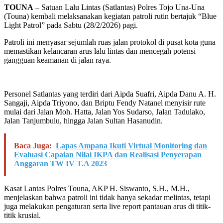
TOUNA
– Satuan Lalu Lintas (Satlantas) Polres Tojo Una-Una
(Touna) kembali melaksanakan kegiatan patroli rutin bertajuk “Blue
Light Patrol” pada Sabtu (28/2/2026) pagi.
Patroli ini menyasar sejumlah ruas jalan protokol di pusat kota guna
memastikan kelancaran arus lalu lintas dan mencegah potensi
gangguan keamanan di jalan raya.
Personel Satlantas yang terdiri dari Aipda Suafri, Aipda Danu A. H.
Sangaji, Aipda Triyono, dan Briptu Fendy Natanel menyisir rute
mulai dari Jalan Moh. Hatta, Jalan Yos Sudarso, Jalan Tadulako,
Jalan Tanjumbulu, hingga Jalan Sultan Hasanudin.
Baca Juga:
Lapas Ampana Ikuti Virtual Monitoring dan
Evaluasi Capaian Nilai IKPA dan Realisasi Penyerapan
Anggaran TW IV T.A 2023
Kasat Lantas Polres Touna, AKP H. Siswanto, S.H., M.H.,
menjelaskan bahwa patroli ini tidak hanya sekadar melintas, tetapi
juga melakukan pengaturan serta live report pantauan arus di titik-
titik krusial.