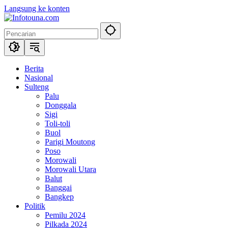
Langsung ke konten
Berita
Nasional
Sulteng
Palu
Donggala
Sigi
Toli-toli
Buol
Parigi Moutong
Poso
Morowali
Morowali Utara
Balut
Banggai
Bangkep
Politik
Pemilu 2024
Pilkada 2024