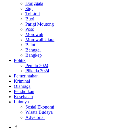
Donggala
Sigi
Toli-toli
Buol
Parigi Moutong
Poso
Morowali
Morowali Utara
Balut
Banggai
Bangkep
Politik
Pemilu 2024
Pilkada 2024
Pemerintahan
Kriminal
Olahraga
Pendidikan
Kesehatan
Lainnya
Sosial Ekonomi
Wisata Budaya
Advetorial