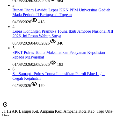
01/08/2026
03/08/2026
564
3
Bupati Ilham Lawidu Lepas KKN PPM Universitas Gadjah
Mada Periode II Bertugas di Togean
04/08/2026
418
4
Lepas Kontingen Pramuka Touna Ikuti Jambore Nasional XII
2026, Ini Pesan Wabup Surya
03/08/2026
04/08/2026
346
5
SPKT Polres Touna Maksimalkan Pelayanan Kepolisian
kepada Masyarakat
01/08/2026
02/08/2026
183
6
Sat Samapta Polres Touna Intensifkan Patroli Blue Light
Cegah Kejahatan
02/08/2026
179
Jl. Hi AK Lasupu Kel. Ampana Kec. Ampana Kota Kab. Tojo Una-
Una