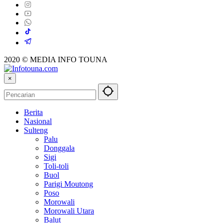
2020 © MEDIA INFO TOUNA
×
Berita
Nasional
Sulteng
Palu
Donggala
Sigi
Toli-toli
Buol
Parigi Moutong
Poso
Morowali
Morowali Utara
Balut