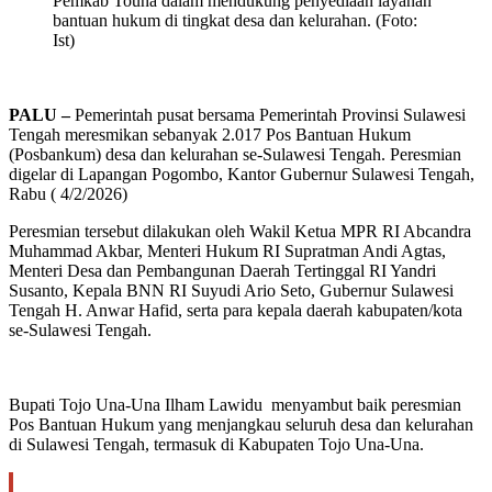
Pemkab Touna dalam mendukung penyediaan layanan
bantuan hukum di tingkat desa dan kelurahan. (Foto:
Ist)
PALU –
Pemerintah pusat bersama Pemerintah Provinsi Sulawesi
Tengah meresmikan sebanyak 2.017 Pos Bantuan Hukum
(Posbankum) desa dan kelurahan se-Sulawesi Tengah. Peresmian
digelar di Lapangan Pogombo, Kantor Gubernur Sulawesi Tengah,
Rabu ( 4/2/2026)
Peresmian tersebut dilakukan oleh Wakil Ketua MPR RI Abcandra
Muhammad Akbar, Menteri Hukum RI Supratman Andi Agtas,
Menteri Desa dan Pembangunan Daerah Tertinggal RI Yandri
Susanto, Kepala BNN RI Suyudi Ario Seto, Gubernur Sulawesi
Tengah H. Anwar Hafid, serta para kepala daerah kabupaten/kota
se-Sulawesi Tengah.
Bupati Tojo Una-Una Ilham Lawidu menyambut baik peresmian
Pos Bantuan Hukum yang menjangkau seluruh desa dan kelurahan
di Sulawesi Tengah, termasuk di Kabupaten Tojo Una-Una.