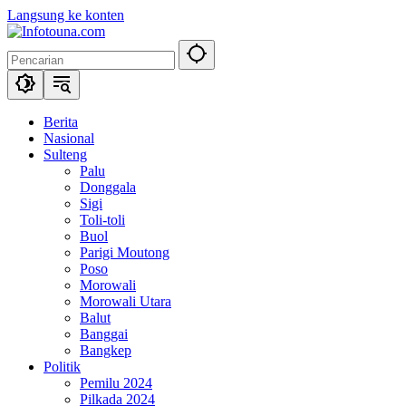
Langsung ke konten
Berita
Nasional
Sulteng
Palu
Donggala
Sigi
Toli-toli
Buol
Parigi Moutong
Poso
Morowali
Morowali Utara
Balut
Banggai
Bangkep
Politik
Pemilu 2024
Pilkada 2024