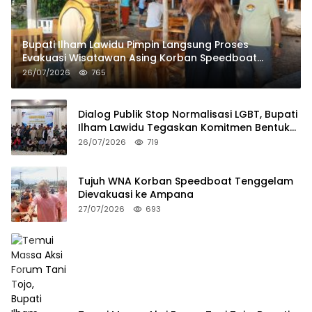
Bupati Ilham Lawidu Pimpin Langsung Proses
Evakuasi Wisatawan Asing Korban Speedboat
Tenggelam
26/07/2026
765
Dialog Publik Stop Normalisasi LGBT, Bupati
Ilham Lawidu Tegaskan Komitmen Bentuk
Tim Khusus Regulasi Daerah
26/07/2026
719
Tujuh WNA Korban Speedboat Tenggelam
Dievakuasi ke Ampana
27/07/2026
693