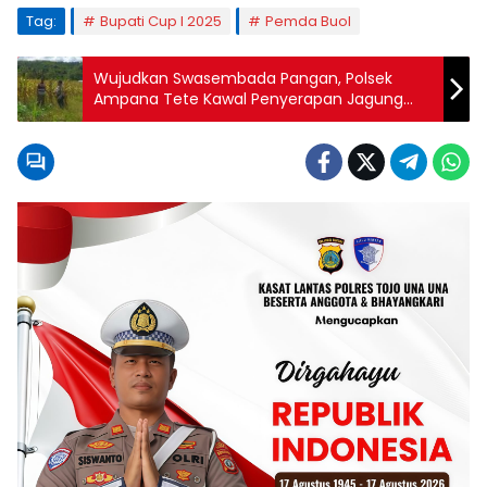
Tag:
Bupati Cup I 2025
Pemda Buol
Wujudkan Swasembada Pangan, Polsek
Ampana Tete Kawal Penyerapan Jagung
Lokal