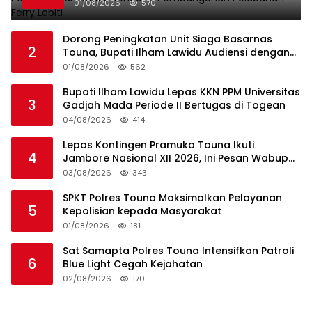
Rencana Pembangunan Pelabuhan Ferry
01/08/2026
570
Lebiti
Dorong Peningkatan Unit Siaga Basarnas
2
Touna, Bupati Ilham Lawidu Audiensi dengan
Basarnas Pusat
01/08/2026
562
Bupati Ilham Lawidu Lepas KKN PPM Universitas
3
Gadjah Mada Periode II Bertugas di Togean
04/08/2026
414
Lepas Kontingen Pramuka Touna Ikuti
4
Jambore Nasional XII 2026, Ini Pesan Wabup
Surya
03/08/2026
343
SPKT Polres Touna Maksimalkan Pelayanan
5
Kepolisian kepada Masyarakat
01/08/2026
181
Sat Samapta Polres Touna Intensifkan Patroli
6
Blue Light Cegah Kejahatan
02/08/2026
170