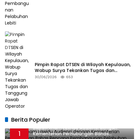
Pimpin Rapat DTSEN di Wilayah Kepulauan,
Wabup Surya Tekankan Tugas dan
Tanggung Jawab Operator
30/06/2026
653
Berita Populer
Bupati Ilham Lawidu Audiensi dengan
1
Kementerian Perhubungan Bahas