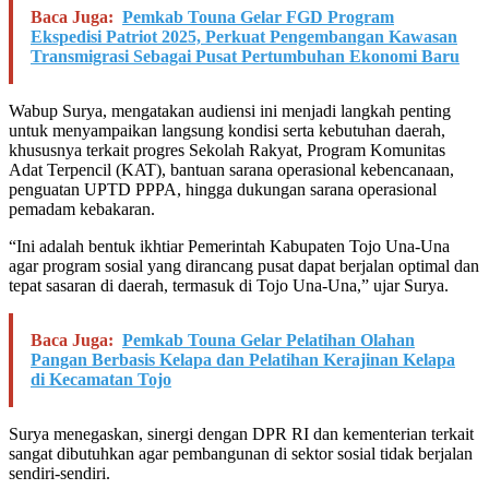
Baca Juga:
Pemkab Touna Gelar FGD Program
Ekspedisi Patriot 2025, Perkuat Pengembangan Kawasan
Transmigrasi Sebagai Pusat Pertumbuhan Ekonomi Baru
Wabup Surya, mengatakan audiensi ini menjadi langkah penting
untuk menyampaikan langsung kondisi serta kebutuhan daerah,
khususnya terkait progres Sekolah Rakyat, Program Komunitas
Adat Terpencil (KAT), bantuan sarana operasional kebencanaan,
penguatan UPTD PPPA, hingga dukungan sarana operasional
pemadam kebakaran.
“Ini adalah bentuk ikhtiar Pemerintah Kabupaten Tojo Una-Una
agar program sosial yang dirancang pusat dapat berjalan optimal dan
tepat sasaran di daerah, termasuk di Tojo Una-Una,” ujar Surya.
Baca Juga:
Pemkab Touna Gelar Pelatihan Olahan
Pangan Berbasis Kelapa dan Pelatihan Kerajinan Kelapa
di Kecamatan Tojo
Surya menegaskan, sinergi dengan DPR RI dan kementerian terkait
sangat dibutuhkan agar pembangunan di sektor sosial tidak berjalan
sendiri-sendiri.