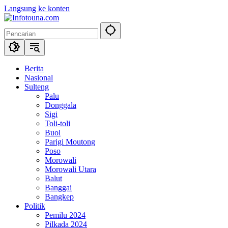
Langsung ke konten
Berita
Nasional
Sulteng
Palu
Donggala
Sigi
Toli-toli
Buol
Parigi Moutong
Poso
Morowali
Morowali Utara
Balut
Banggai
Bangkep
Politik
Pemilu 2024
Pilkada 2024