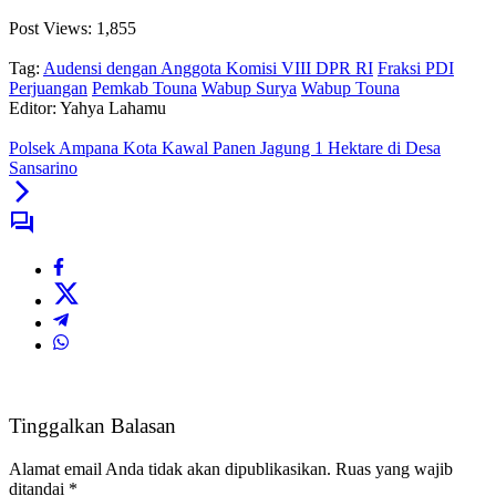
Post Views:
1,855
Tag:
Audensi dengan Anggota Komisi VIII DPR RI
Fraksi PDI
Perjuangan
Pemkab Touna
Wabup Surya
Wabup Touna
Editor: Yahya Lahamu
Polsek Ampana Kota Kawal Panen Jagung 1 Hektare di Desa
Sansarino
Tinggalkan Balasan
Alamat email Anda tidak akan dipublikasikan.
Ruas yang wajib
ditandai
*