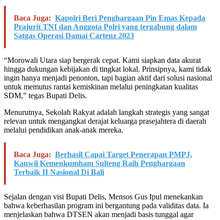
Baca Juga:
Kapolri Beri Penghargaan Pin Emas Kepada
Prajurit TNI dan Anggota Polri yang tergabung dalam
Satgas Operasi Damai Cartenz 2023
“Morowali Utara siap bergerak cepat. Kami siapkan data akurat
hingga dukungan kebijakan di tingkat lokal. Prinsipnya, kami tidak
ingin hanya menjadi penonton, tapi bagian aktif dari solusi nasional
untuk memutus rantai kemiskinan melalui peningkatan kualitas
SDM,” tegas Bupati Delis.
Menurutnya, Sekolah Rakyat adalah langkah strategis yang sangat
relevan untuk mengangkat derajat keluarga prasejahtera di daerah
melalui pendidikan anak-anak mereka.
Baca Juga:
Berhasil Capai Target Penerapan PMPJ,
Kanwil Kemenkumham Sulteng Raih Penghargaan
Terbaik II Nasional Di Bali
Sejalan dengan visi Bupati Delis, Mensos Gus Ipul menekankan
bahwa keberhasilan program ini bergantung pada validitas data. Ia
menjelaskan bahwa DTSEN akan menjadi basis tunggal agar