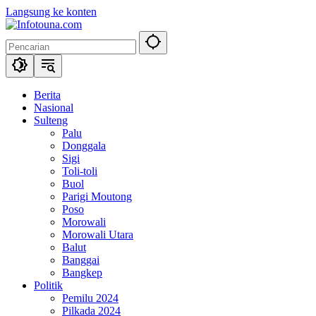
Langsung ke konten
Berita
Nasional
Sulteng
Palu
Donggala
Sigi
Toli-toli
Buol
Parigi Moutong
Poso
Morowali
Morowali Utara
Balut
Banggai
Bangkep
Politik
Pemilu 2024
Pilkada 2024