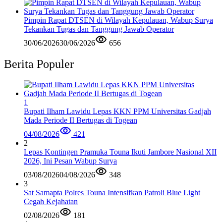
Pimpin Rapat DTSEN di Wilayah Kepulauan, Wabup Surya
Tekankan Tugas dan Tanggung Jawab Operator
30/06/2026
30/06/2026
656
Berita Populer
1
Bupati Ilham Lawidu Lepas KKN PPM Universitas Gadjah
Mada Periode II Bertugas di Togean
04/08/2026
421
2
Lepas Kontingen Pramuka Touna Ikuti Jambore Nasional XII
2026, Ini Pesan Wabup Surya
03/08/2026
04/08/2026
348
3
Sat Samapta Polres Touna Intensifkan Patroli Blue Light
Cegah Kejahatan
02/08/2026
181