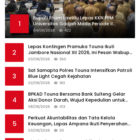
Bupati Ilham Lawidu Lepas KKN PPM
1
Universitas Gadjah Mada Periode II
Bertugas di Togean
04/08/2026
422
Lepas Kontingen Pramuka Touna Ikuti
2
Jambore Nasional XII 2026, Ini Pesan Wabup
Surya
03/08/2026
350
Sat Samapta Polres Touna Intensifkan Patroli
3
Blue Light Cegah Kejahatan
02/08/2026
183
BPKAD Touna Bersama Bank Sulteng Gelar
4
Aksi Donor Darah, Wujud Kepedulian untuk
Sesama
08/08/2026
103
Perkuat Akuntabilitas dan Tata Kelola
5
Keuangan, Lapas Ampana Ikuti Penyerahan
LHP BPK atas Laporan Keuangan TA 2025
03/08/2026
30