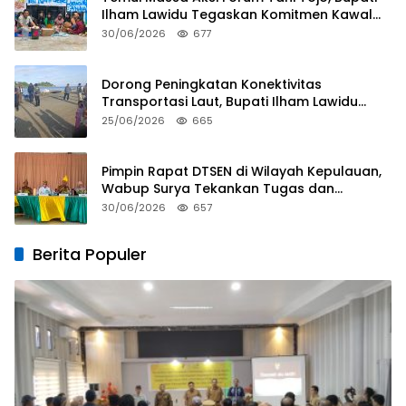
Ilham Lawidu Tegaskan Komitmen Kawal
Persoalan Sertifikat Lahan
30/06/2026
677
Dorong Peningkatan Konektivitas
Transportasi Laut, Bupati Ilham Lawidu
Tinjau Langsung Rencana Pembangunan
25/06/2026
665
Pelabuhan Lebiti
Pimpin Rapat DTSEN di Wilayah Kepulauan,
Wabup Surya Tekankan Tugas dan
Tanggung Jawab Operator
30/06/2026
657
Berita Populer