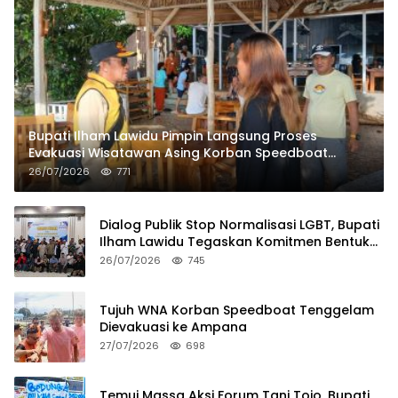
Bupati Ilham Lawidu Pimpin Langsung Proses
Evakuasi Wisatawan Asing Korban Speedboat
Tenggelam
26/07/2026
771
Dialog Publik Stop Normalisasi LGBT, Bupati
Ilham Lawidu Tegaskan Komitmen Bentuk
Tim Khusus Regulasi Daerah
26/07/2026
745
Tujuh WNA Korban Speedboat Tenggelam
Dievakuasi ke Ampana
27/07/2026
698
Temui Massa Aksi Forum Tani Tojo, Bupati