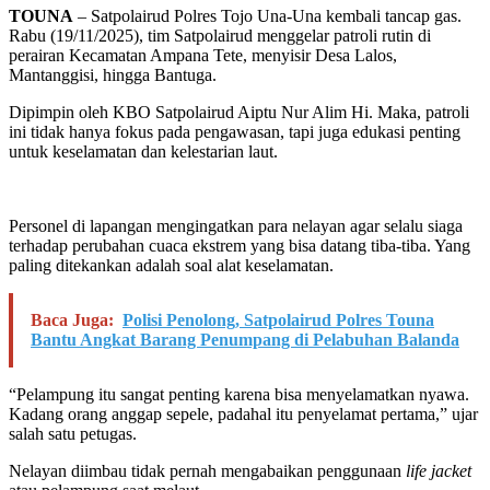
TOUNA
– Satpolairud Polres Tojo Una-Una kembali tancap gas.
Rabu (19/11/2025), tim Satpolairud menggelar patroli rutin di
perairan Kecamatan Ampana Tete, menyisir Desa Lalos,
Mantanggisi, hingga Bantuga.
Dipimpin oleh KBO Satpolairud Aiptu Nur Alim Hi. Maka, patroli
ini tidak hanya fokus pada pengawasan, tapi juga edukasi penting
untuk keselamatan dan kelestarian laut.
Personel di lapangan mengingatkan para nelayan agar selalu siaga
terhadap perubahan cuaca ekstrem yang bisa datang tiba-tiba. Yang
paling ditekankan adalah soal alat keselamatan.
Baca Juga:
Polisi Penolong, Satpolairud Polres Touna
Bantu Angkat Barang Penumpang di Pelabuhan Balanda
“Pelampung itu sangat penting karena bisa menyelamatkan nyawa.
Kadang orang anggap sepele, padahal itu penyelamat pertama,” ujar
salah satu petugas.
Nelayan diimbau tidak pernah mengabaikan penggunaan
life jacket