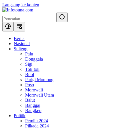
Langsung ke konten
Berita
Nasional
Sulteng
Palu
Donggala
Sigi
Toli-toli
Buol
Parigi Moutong
Poso
Morowali
Morowali Utara
Balut
Banggai
Bangkep
Politik
Pemilu 2024
Pilkada 2024