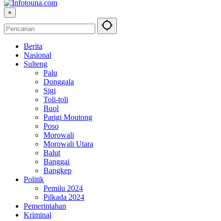
×
Berita
Nasional
Sulteng
Palu
Donggala
Sigi
Toli-toli
Buol
Parigi Moutong
Poso
Morowali
Morowali Utara
Balut
Banggai
Bangkep
Politik
Pemilu 2024
Pilkada 2024
Pemerintahan
Kriminal