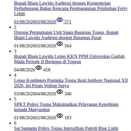
Bupati Ilham Lawidu Audiensi dengan Kementerian
Perhubungan Bahas Rencana Pembangunan Pelabuhan Ferry
Lebiti
01/08/2026
03/08/2026
571
2
Dorong Peningkatan Unit Siaga Basarnas Touna, Bupati
Ilham Lawidu Audiensi dengan Basarnas Pusat
01/08/2026
03/08/2026
564
3
Bupati Ilham Lawidu Lepas KKN PPM Universitas Gadjah
Mada Periode II Bertugas di Togean
04/08/2026
418
4
Lepas Kontingen Pramuka Touna Ikuti Jambore Nasional XII
2026, Ini Pesan Wabup Surya
03/08/2026
04/08/2026
346
5
SPKT Polres Touna Maksimalkan Pelayanan Kepolisian
kepada Masyarakat
01/08/2026
02/08/2026
183
6
Sat Samapta Polres Touna Intensifkan Patroli Blue Light