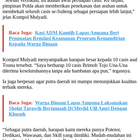
“Setelah verifikasi, ini adalah awal persiapan casis. Ke depan,
pimpinan Polda akan memberikan penekanan dan arahan untuk
membekali seluruh casis se-Sulteng sebagai persiapan lebih lanjut,”
jelas Kompol Mulyadi.
Baca Juga:
Kasi ADM Kamtib Lapas Ampana Beri
Penguatan Regulasi Keamanan Program Kemandirian
Kepada Warga Binaan
Kompol Mulyadi menyampaikan harapan besar kepada 10 casis asal
Touna tersebut. “Saya berharap 10 casis Brimob Tojo Una-Una
diterima keseluruhannya tanpa ada hambatan apa pun,” tegasnya.
Ia juga berpesan agar putra daerah ini mampu menunjukkan kualitas
terbaik mereka.
Baca Juga:
Warga Binaan Lapas Ampana Laksanakan
Sholat Tarawih Berjamaah Di Mesjid Ulil Amri Dengan
Khusuk
“Sebagai putra daerah, harapan kami mereka punya Potensi,
Dedikasi, Wawasan, dan Skill yang dimiliki. Mudah-mudahan ini